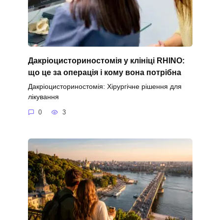
Дакріоцисториностомія у клініці RHINO:
що це за операція і кому вона потрібна
Дакріоцисториностомія: Хірургічне рішення для
лікування
0
3