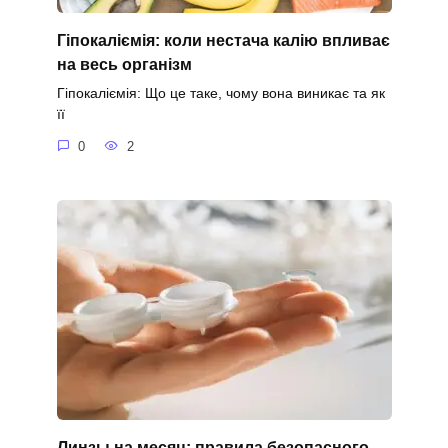
Гіпокаліємія: коли нестача калію впливає
на весь організм
Гіпокаліємія: Що це таке, чому вона виникає та як
її
0
2
Линзы на месяц: правила безопасного