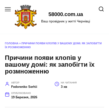
Перейти
до
58000.com.ua
вмісту
Ваш провідник у житті Чернівці
ГОЛОВНА
»
ПРИЧИНИ ПОЯВИ КЛОПІВ У ВАШОМУ ДОМІ: ЯК ЗАПОБІГТИ
ЇХ РОЗМНОЖЕННЮ
Причини появи клопів у
вашому домі: як запобігти їх
розмноженню
АВТОР
НА ЧИТАННЯ
Fedorenko Serhii
3 хв
ОПУБЛІКОВАНО
19 Березня, 2026