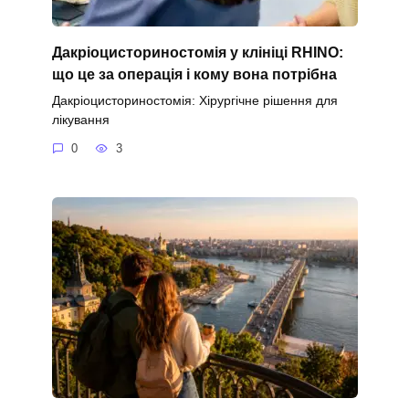
Дакріоцисториностомія у клініці RHINO:
що це за операція і кому вона потрібна
Дакріоцисториностомія: Хірургічне рішення для
лікування
0
3