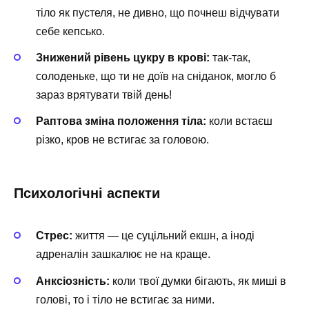
тіло як пустеля, не дивно, що почнеш відчувати
себе кепсько.
Знижений рівень цукру в крові:
так-так,
солоденьке, що ти не доїв на сніданок, могло б
зараз врятувати твій день!
Раптова зміна положення тіла:
коли встаєш
різко, кров не встигає за головою.
Психологічні аспекти
Стрес:
життя — це суцільний екшн, а іноді
адреналін зашкалює не на краще.
Анксіозність:
коли твої думки бігають, як миші в
голові, то і тіло не встигає за ними.