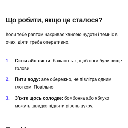
Що робити, якщо це сталося?
Коли тебе раптом накриває хвилею нудоти і темніє в
очах, діяти треба оперативно.
Сісти або лягти:
бажано так, щоб ноги були вище
голови.
Пити воду:
але обережно, не півлітра одним
глотком. Повільно.
З’їжте щось солодке:
бомбонка або яблуко
можуть швидко підняти рівень цукру.