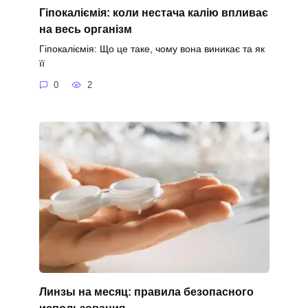
Гіпокаліємія: коли нестача калію впливає
на весь організм
Гіпокаліємія: Що це таке, чому вона виникає та як
її
0
2
Линзы на месяц: правила безопасного