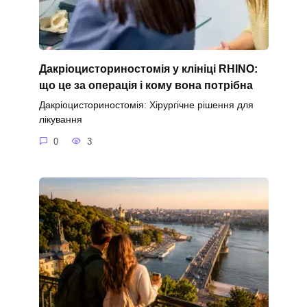
Дакріоцисториностомія у клініці RHINO:
що це за операція і кому вона потрібна
Дакріоцисториностомія: Хірургічне рішення для
лікування
0
3