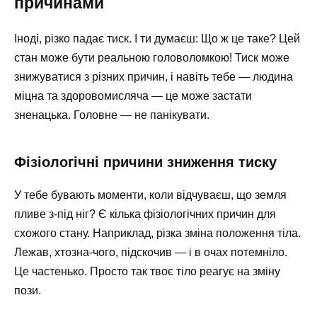
причинами
Іноді, різко падає тиск. І ти думаєш: Що ж це таке? Цей
стан може бути реальною головоломкою! Тиск може
знижуватися з різних причин, і навіть тебе — людина
міцна та здоровомисляча — це може застати
зненацька. Головне — не панікувати.
Фізіологічні причини зниження тиску
У тебе бувають моменти, коли відчуваєш, що земля
пливе з-під ніг? Є кілька фізіологічних причин для
схожого стану. Наприклад, різка зміна положення тіла.
Лежав, хтозна-чого, підскочив — і в очах потемніло.
Це частенько. Просто так твоє тіло реагує на зміну
пози.