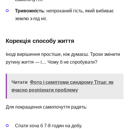
Тривожність
: непроханий гість, який вибиває
землю з-під ніг.
Корекція способу життя
Іноді вирішення простіше, ніж думаєш. Трохи змінити
рутину життя — і… Чому б не спробувати?
Читати
Фото і симптоми синдрому Тітце: як
вчасно розпізнати проблему
Для покращення самопочуття радять:
Спати хоча б 7-8 годин на добу.