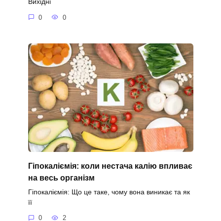
Вихідні
0
0
Гіпокаліємія: коли нестача калію впливає
на весь організм
Гіпокаліємія: Що це таке, чому вона виникає та як
її
0
2