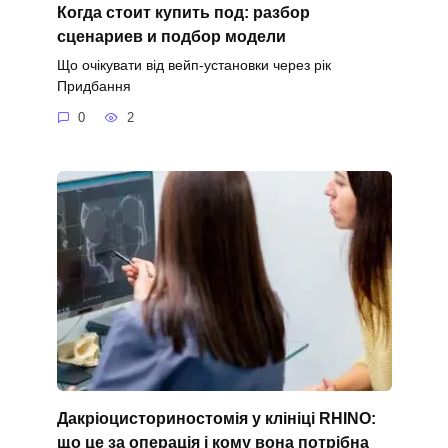
Когда стоит купить под: разбор
сценариев и подбор модели
Що очікувати від вейп-установки через рік
Придбання
0
2
Дакріоцисториностомія у клініці RHINO:
що це за операція і кому вона потрібна