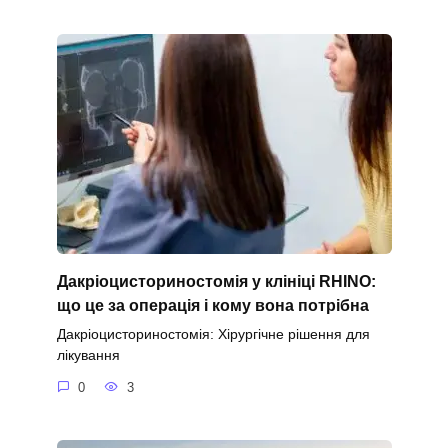
Дакріоцисториностомія у клініці RHINO:
що це за операція і кому вона потрібна
Дакріоцисториностомія: Хірургічне рішення для
лікування
0
3