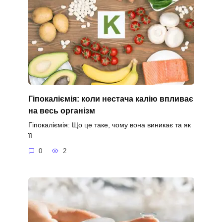
Гіпокаліємія: коли нестача калію впливає
на весь організм
Гіпокаліємія: Що це таке, чому вона виникає та як
її
0
2