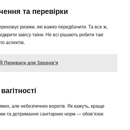
чення та перевірки
приховує ризики, які важко передбачити. Та все ж,
дкрити завісу таїни. Не всі рішають робити такі
то аспектів.
Її Переваги для Здоров'я
вагітності
мих, але небезпечних ворогів. Як кажуть, краще
ірки та дотримання санітарних норм — обов’язок