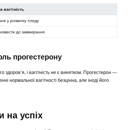
а вагітність
ня у розвитку плоду
извести до завмирання
оль прогестерону
 здоров’я, і вагітність не є винятком. Прогестерон —
нні нормальної вагітності безцінна, але іноді його
и на успіх