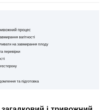
тривожний процес
авмирання вагітності
пливати на завмирання плоду
та перевірки
сті
огестерону
домлення та підготовка
 загадковий і тривожний