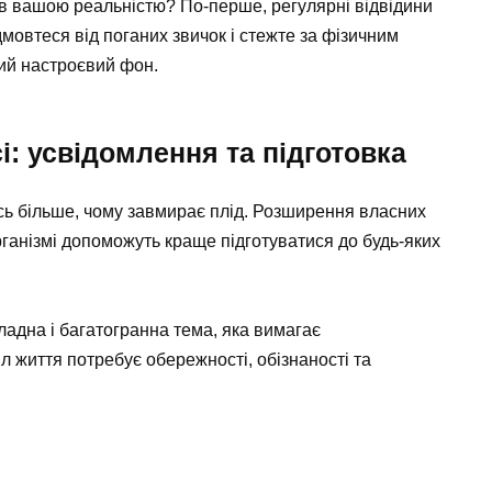
в вашою реальністю? По-перше, регулярні відвідини
дмовтеся від поганих звичок і стежте за фізичним
ий настроєвий фон.
і: усвідомлення та підготовка
сь більше, чому завмирає плід. Розширення власних
рганізмі допоможуть краще підготуватися до будь-яких
адна і багатогранна тема, яка вимагає
іл життя потребує обережності, обізнаності та