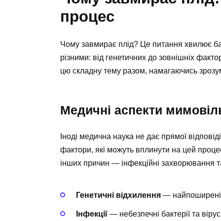
процес
Чому завмирає плід? Це питання хвилює ба
різними: від генетичних до зовнішніх факт
цю складну тему разом, намагаючись зрозум
Медичні аспекти мимовіль
Іноді медична наука не дає прямої відповід
фактори, які можуть вплинути на цей процес
інших причин — інфекційні захворювання та
Генетичні відхилення
— найпоширені
Інфекції
— небезпечні бактерії та віру