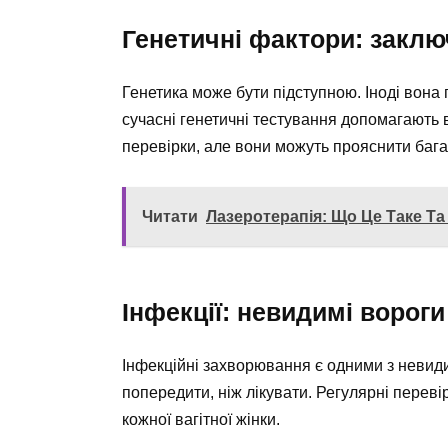
Генетичні фактори: заклю
Генетика може бути підступною. Іноді вона 
сучасні генетичні тестування допомагають ві
перевірки, але вони можуть прояснити бага
Читати
Лазеротерапія: Що Це Таке Та 
Інфекції: невидимі вороги 
Інфекційні захворювання є одними з невиди
попередити, ніж лікувати. Регулярні перев
кожної вагітної жінки.