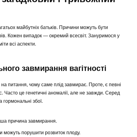
гатьох майбутніх батьків. Причини можуть бути
орів. Кожен випадок — окремий всесвіт. Зануримося у
іти всі аспекти.
ного завмирання вагітності
і на питання, чому саме плід завмирає. Проте, є певні
. Часто це генетичні аномалії, але не завжди. Серед
 гормональні збої.
ша причина завмирання.
си можуть порушити розвиток плоду.