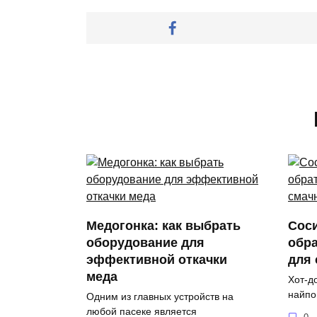
Медогонка: как выбрать
Соси
оборудование для
обра
эффективной откачки
для
меда
Хот-д
найпо
Одним из главных устройств на
любой пасеке является