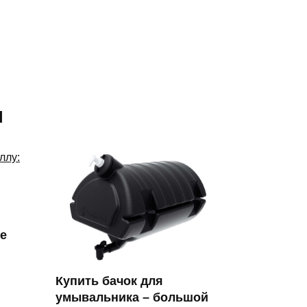
я
е
Купить бачок для
умывальника – большой