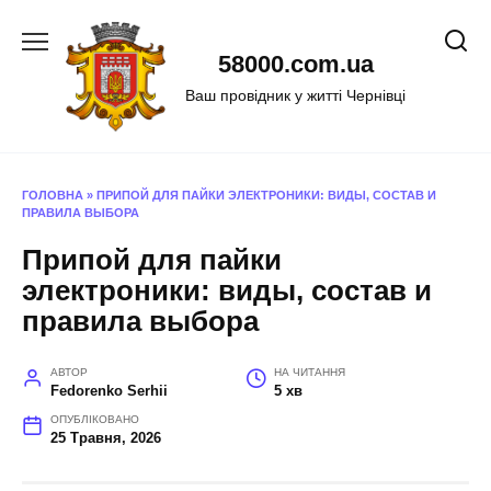
Перейти
до
58000.com.ua
вмісту
Ваш провідник у житті Чернівці
ГОЛОВНА
»
ПРИПОЙ ДЛЯ ПАЙКИ ЭЛЕКТРОНИКИ: ВИДЫ, СОСТАВ И
ПРАВИЛА ВЫБОРА
Припой для пайки
электроники: виды, состав и
правила выбора
АВТОР
НА ЧИТАННЯ
Fedorenko Serhii
5 хв
ОПУБЛІКОВАНО
25 Травня, 2026