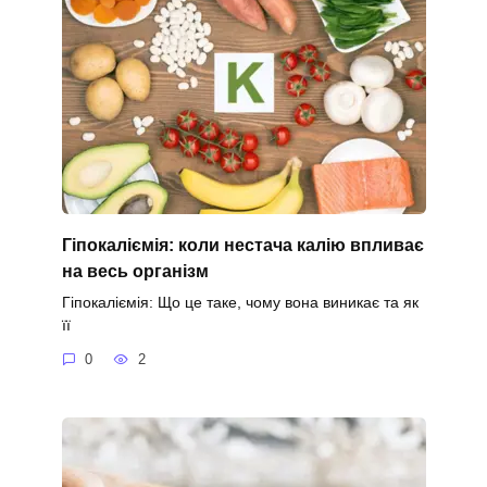
Гіпокаліємія: коли нестача калію впливає
на весь організм
Гіпокаліємія: Що це таке, чому вона виникає та як
її
0
2