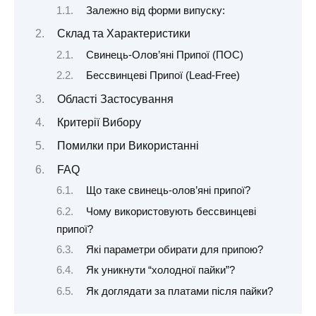
Залежно від форми випуску:
Склад та Характеристики
Свинець-Олов’яні Припої (ПОС)
Бессвинцеві Припої (Lead-Free)
Області Застосування
Критерії Вибору
Помилки при Використанні
FAQ
Що таке свинець-олов’яні припої?
Чому використовують бессвинцеві
припої?
Які параметри обирати для припою?
Як уникнути “холодної пайки”?
Як доглядати за платами після пайки?