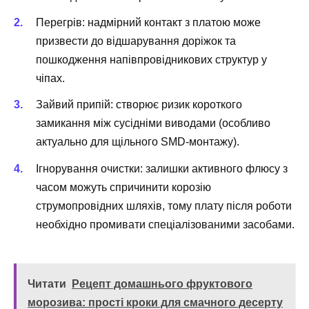
Перегрів: надмірний контакт з платою може
призвести до відшарування доріжок та
пошкодження напівпровідникових структур у
чіпах.
Зайвий припій: створює ризик короткого
замикання між сусідніми виводами (особливо
актуально для щільного SMD-монтажу).
Ігнорування очистки: залишки активного флюсу з
часом можуть спричинити корозію
струмопровідних шляхів, тому плату після роботи
необхідно промивати спеціалізованими засобами.
Читати
Рецепт домашнього фруктового
морозива: прості кроки для смачного десерту