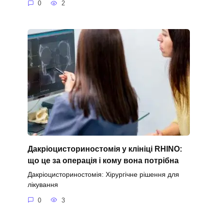
0
2
Дакріоцисториностомія у клініці RHINO:
що це за операція і кому вона потрібна
Дакріоцисториностомія: Хірургічне рішення для
лікування
0
3