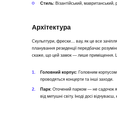
Стиль
: Візантійський, мавританський,
Архітектура
Скульптури, фрески… вау, як це все зачіпляє
планування резиденції передбачає розумінн
скаже, що цей замок — лише приміщення. Ц
Головний корпус
: Головним корпусом 
проводяться концерти та інші заходи.
Парк
: Оточений парком — не садочок я
від метушні світу. Іноді досі відчуваєш, 