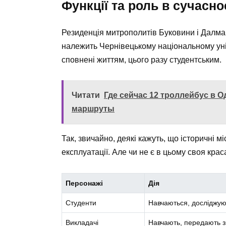
Функції та роль в сучасно
Резиденція митрополитів Буковини і Далмаці
належить Чернівецькому національному унів
сповнені життям, цього разу студентським.
Читати
Где сейчас 12 троллейбус в 
маршруты
Так, звичайно, деякі кажуть, що історичні 
експлуатації. Але чи не є в цьому своя крас
Персонажі
Дія
Студенти
Навчаються, досліджую
Викладачі
Навчають, передають 