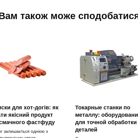
Вам також може сподобатис
ски для хот-догів: як
Токарные станки по
ти якісний продукт
металлу: оборудовани
 смачного фастфуду
для точной обработки
деталей
ог залишається однією з
пулярніших страв