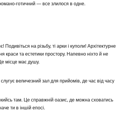
 романо-готичний — все злилося в одне.
! Подивіться на різьбу, ті арки і куполи! Архітектурне
я краси та естетики простору. Напевно ніхто й не
е місце має душу.
слугує величезний зал для прийомів, де час від часу
кийсь там. Це справжній оазис, де можна сховатись
наче ти в іншій епосі.