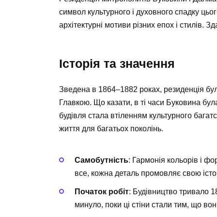
символ культурного і духовного спадку цьог
архітектурні мотиви різних епох і стилів. З
Історія та значення
Зведена в 1864–1882 роках, резиденція бу
Главкою. Що казати, в ті часи Буковина бул
будівля стала втіленням культурного багатс
життя для багатьох поколінь.
Самобутність
: Гармонія кольорів і фо
все, кожна деталь промовляє свою істо
Початок робіт
: Будівництво тривало 18
минуло, поки ці стіни стали тим, що вон