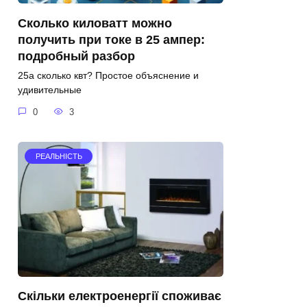
Сколько киловатт можно
получить при токе в 25 ампер:
подробный разбор
25а сколько квт? Простое объяснение и
удивительные
0
3
РЕАЛЬНІСТЬ
Скільки електроенергії споживає