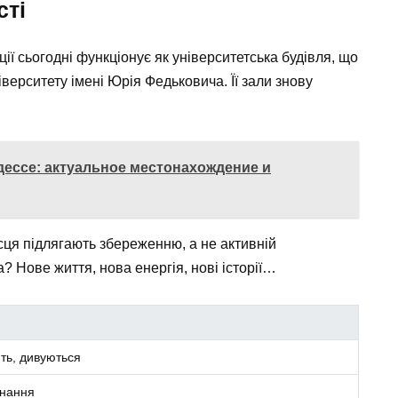
сті
ї сьогодні функціонує як університетська будівля, що
ерситету імені Юрія Федьковича. Її зали знову
Одессе: актуальное местонахождение и
місця підлягають збереженню, а не активній
а? Нове життя, нова енергія, нові історії…
ть, дивуються
знання