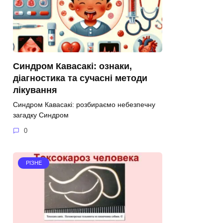
Синдром Кавасакі: ознаки,
діагностика та сучасні методи
лікування
Синдром Кавасакі: розбираємо небезпечну
загадку Синдром
0
РІЗНЕ