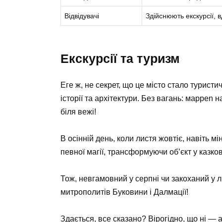
Відвідувачі
Здійснюють екскурсії,
Екскурсії та туризм
Еге ж, не секрет, що це місто стало турист
історії та архітектури. Без вагань: мappen 
біля вежі!
В осінній день, коли листя жовтіє, навіть 
певної магії, трансформуючи об’єкт у казко
Тож, невгамовний у серпні чи закоханий у 
митрополитів Буковини і Далмації!
Здається, все сказано? Вірогідно, що ні — 