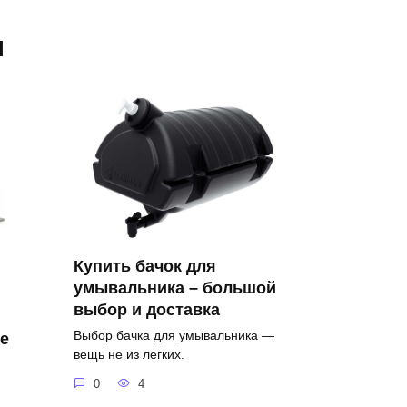
я
Купить бачок для
умывальника – большой
выбор и доставка
Выбор бачка для умывальника —
е
вещь не из легких.
0
4