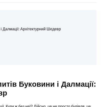
і Далмації: Архітектурний Шедевр
итів Буковини і Далмації:
вр
ї. Куди ж без неї? Дійсно, це не просто будівля, це