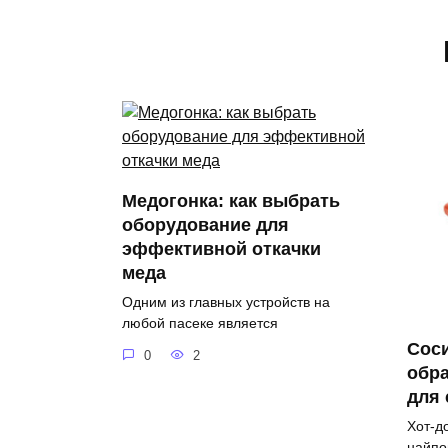
Медогонка: как выбрать
оборудование для
эффективной откачки
меда
Одним из главных устройств на
любой пасеке является
Соси
0
2
обра
для
Хот-д
найпо