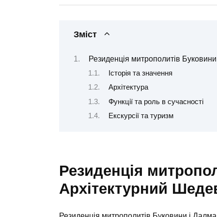
Зміст
Резиденція митрополитів Буковини 
Історія та значення
Архітектура
Функції та роль в сучасності
Екскурсії та туризм
Резиденція митропол
Архітектурний Шеде
Резиденція митрополитів Буковини і Далмаці