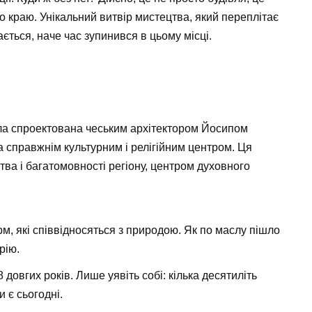
о краю. Унікальний витвір мистецтва, який переплітає
дається, наче час зупинився в цьому місці.
ла спроектована чеським архітектором Йосипом
а справжнім культурним і релігійним центром. Ця
тва і багатомовності регіону, центром духовного
рм, які співвідносяться з природою. Як по маслу пішло
рію.
 довгих років. Лише уявіть собі: кілька десятиліть
и є сьогодні.