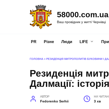
Перейти
до
58000.com.ua
вмісту
Ваш провідник у житті Чернівці
PR
Різне
Люди
LIFE
При
ГОЛОВНА
»
РЕЗИДЕНЦІЯ МИТРОПОЛИТІВ БУКОВИНИ І ДАЛМ
Резиденція митр
Далмації: історі
АВТОР
НА ЧИТА
Fedorenko Serhii
3 хв