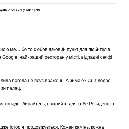
 вдивляються у минуле
ичною ме… бо то є обов’язковий пункт для любителів
на Google, найкращий ресторан у місті, відпадні селфі
мінлива погода не псує вражень. А зимою? Сніг додає
вий палац.
листопаді, збирайтесь, відкрийте для себе Резиденцію
адже історія продовжується. Кожен камінь, кожна