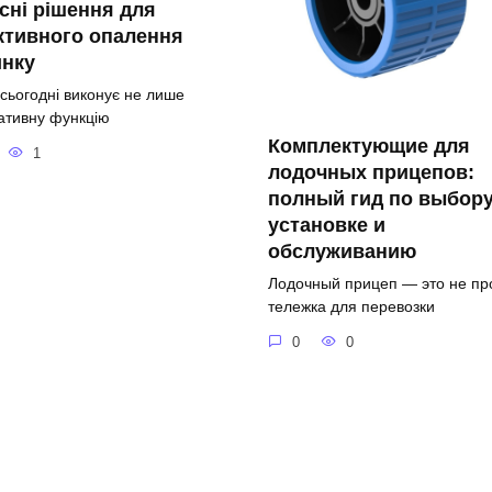
сні рішення для
ктивного опалення
инку
 сьогодні виконує не лише
ативну функцію
Комплектующие для
1
лодочных прицепов:
полный гид по выбору
установке и
обслуживанию
Лодочный прицеп — это не пр
тележка для перевозки
0
0