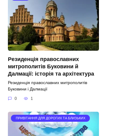
Резиденція православних
митрополитів Буковини й
Далмації: історія та архітектура
Резиденція православних митрополитів
Буковини і Далмації
0
1
ПРИВІТАННЯ ДЛЯ ДОРОГИХ ТА БЛИЗЬКИХ