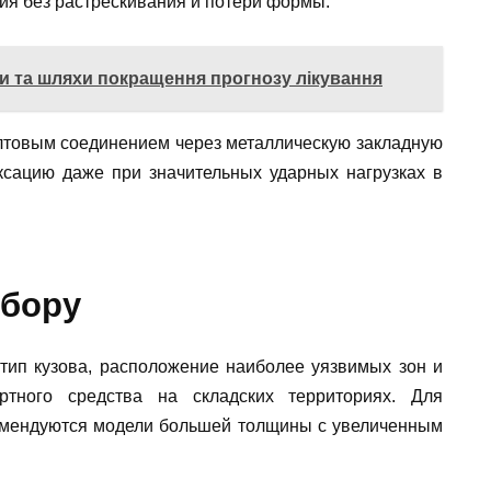
ия без растрескивания и потери формы.
ки та шляхи покращення прогнозу лікування
лтовым соединением через металлическую закладную
ксацию даже при значительных ударных нагрузках в
ыбору
тип кузова, расположение наиболее уязвимых зон и
ртного средства на складских территориях. Для
комендуются модели большей толщины с увеличенным