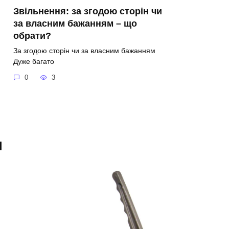
Звільнення: за згодою сторін чи
за власним бажанням – що
обрати?
За згодою сторін чи за власним бажанням
Дуже багато
0
3
я