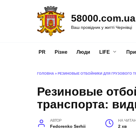
Перейти
до
58000.com.ua
вмісту
Ваш провідник у житті Чернівці
PR
Різне
Люди
LIFE
При
ГОЛОВНА
»
РЕЗИНОВЫЕ ОТБОЙНИКИ ДЛЯ ГРУЗОВОГО Т
Резиновые отбой
транспорта: вид
АВТОР
НА ЧИТА
Fedorenko Serhii
2 хв