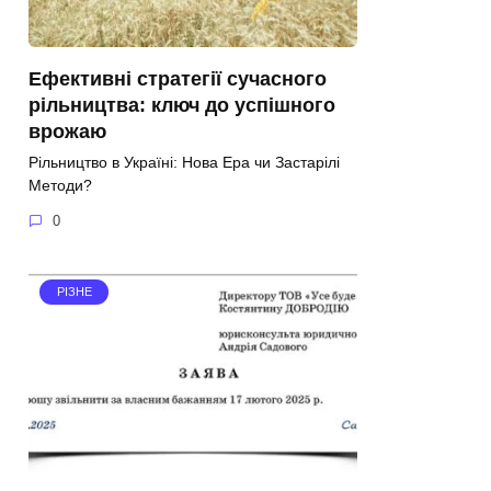
Ефективні стратегії сучасного
рільництва: ключ до успішного
врожаю
Рільництво в Україні: Нова Ера чи Застарілі
Методи?
0
РІЗНЕ