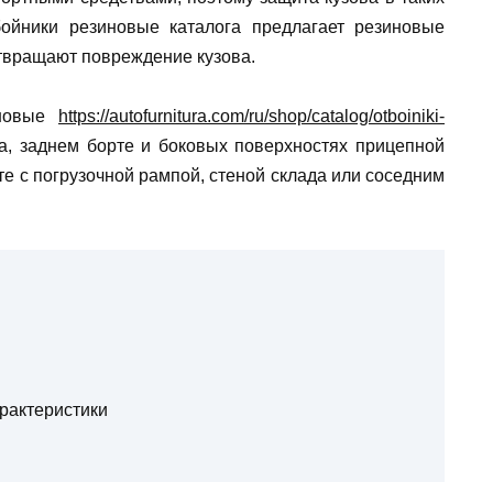
бойники резиновые
каталога предлагает резиновые
отвращают повреждение кузова.
иновые
https://autofurnitura.com/ru/shop/catalog/otboiniki-
а, заднем борте и боковых поверхностях прицепной
те с погрузочной рампой, стеной склада или соседним
рактеристики