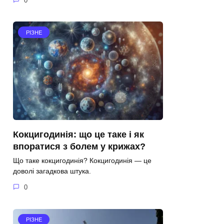
0
РІЗНЕ
Кокцигодинія: що це таке і як
впоратися з болем у крижах?
Що таке кокцигодинія? Кокцигодинія — це
доволі загадкова штука.
0
РІЗНЕ