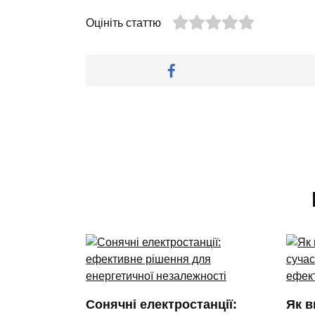
Оцініть статтю
Сонячні електростанції:
Як в