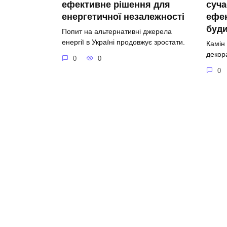
ефективне рішення для
суча
енергетичної незалежності
ефе
буд
Попит на альтернативні джерела
енергії в Україні продовжує зростати.
Камін
декор
0
0
0