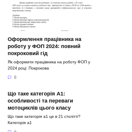
Оформлення працівника на
роботу у ФОП 2024: повний
покроковий гід
Як оформити працівника на роботу ФОП у
2024 році: Покрокова
0
Що таке категорія A1:
особливості та переваги
мотоциклів цього класу
Що таке категорія а1 це в 21 столітті?
Категорія а1