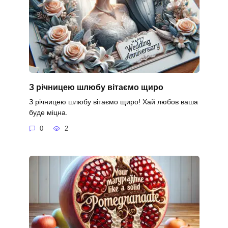
З річницею шлюбу вітаємо щиро
З річницею шлюбу вітаємо щиро! Хай любов ваша
буде міцна.
0
2