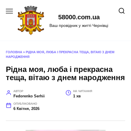
Перейти
до
58000.com.ua
вмісту
Ваш провідник у житті Чернівці
ГОЛОВНА
»
РІДНА МОЯ, ЛЮБА І ПРЕКРАСНА ТЕЩА, ВІТАЮ З ДНЕМ
НАРОДЖЕННЯ
Рідна моя, люба і прекрасна
теща, вітаю з днем народження
АВТОР
НА ЧИТАННЯ
Fedorenko Serhii
1 хв
ОПУБЛІКОВАНО
6 Квітня, 2026