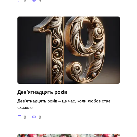
0
4
Дев’ятнадцять років
Дев’ятнадцять років – це час, коли любов стає
схожою
0
0