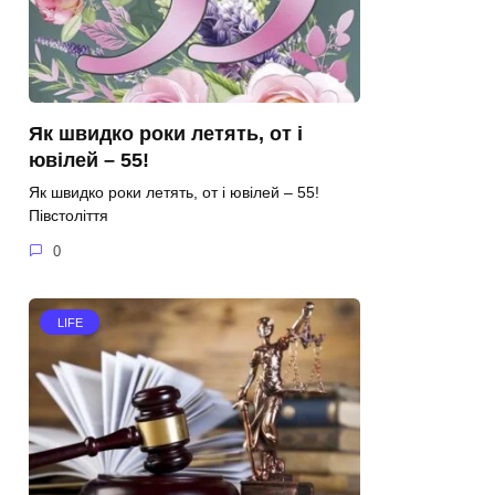
Як швидко роки летять, от і
ювілей – 55!
Як швидко роки летять, от і ювілей – 55!
Півстоліття
0
LIFE