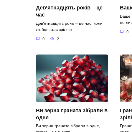
Дев’ятнадцять років – це
Ваше
час
Ваше 
не ли
Дев’ятнадцять років – це час, коли
любов стає зрілою
0
0
2
Ви зерна граната зібрали в
Гран
одне
зріл
Ви зерна граната зібрали в одне, І
Гранат