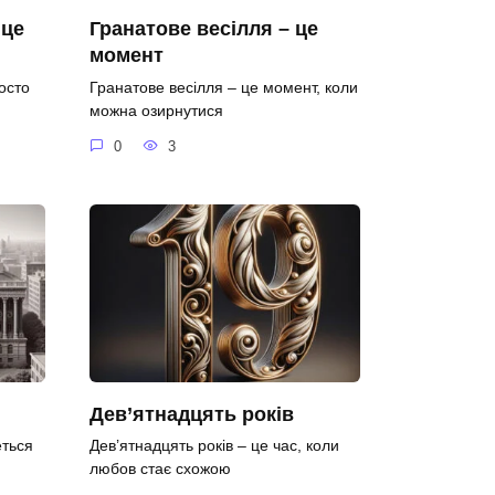
 це
Гранатове весілля – це
момент
осто
Гранатове весілля – це момент, коли
можна озирнутися
0
3
Дев’ятнадцять років
еться
Дев’ятнадцять років – це час, коли
любов стає схожою