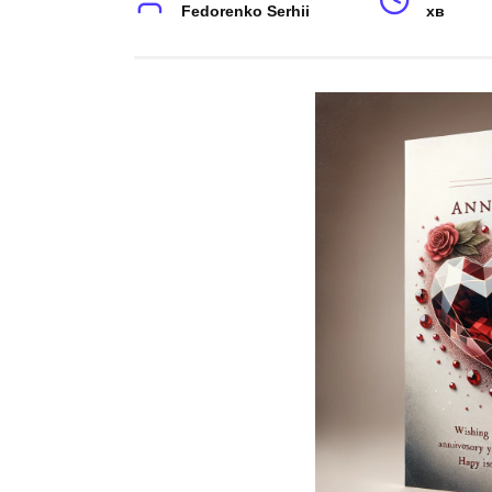
Fedorenko Serhii
хв