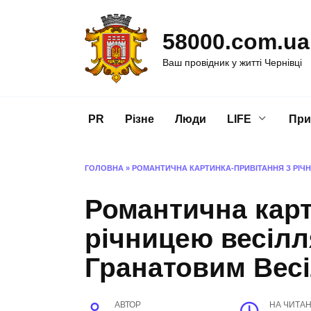
Перейти
до
58000.com.ua
вмісту
Ваш провідник у житті Чернівці
PR
Різне
Люди
LIFE
При
ГОЛОВНА
»
РОМАНТИЧНА КАРТИНКА-ПРИВІТАННЯ З РІЧН
Романтична карт
річницею весілля
Гранатовим Вес
АВТОР
НА ЧИТА