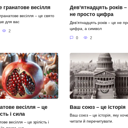
 гранатове весілля
Дев’ятнадцять років –
не просто цифра
гранатове весілля – це свято
ше для вас
Дев’ятнадцять років – це не пр
цифра, а символ
2
0
2
атове весілля – це
Ваш союз – це історія
ість і сила
Ваш союз – це історія, яку хоч
читати й перечитувати.
ове весілля – це зрілість і