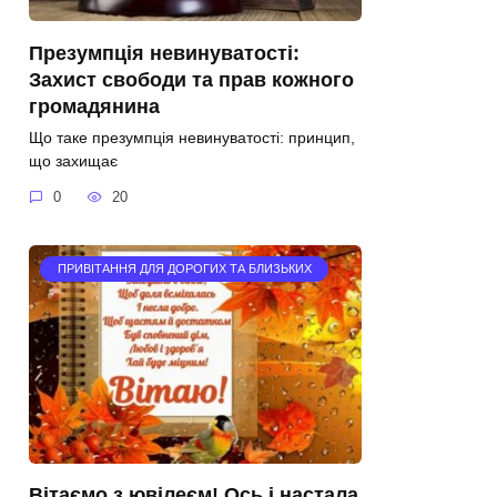
Презумпція невинуватості:
Захист свободи та прав кожного
громадянина
Що таке презумпція невинуватості: принцип,
що захищає
0
20
ПРИВІТАННЯ ДЛЯ ДОРОГИХ ТА БЛИЗЬКИХ
Вітаємо з ювілеєм! Ось і настала