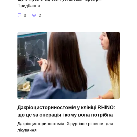
Придбання
0
2
Дакріоцисториностомія у клініці RHINO:
що це за операція і кому вона потрібна
Дакріоцисториностомія: Хірургічне рішення для
лікування