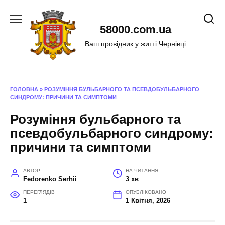
Перейти
до
58000.com.ua
вмісту
Ваш провідник у житті Чернівці
ГОЛОВНА
»
РОЗУМІННЯ БУЛЬБАРНОГО ТА ПСЕВДОБУЛЬБАРНОГО
СИНДРОМУ: ПРИЧИНИ ТА СИМПТОМИ
Розуміння бульбарного та
псевдобульбарного синдрому:
причини та симптоми
АВТОР
НА ЧИТАННЯ
Fedorenko Serhii
3 хв
ПЕРЕГЛЯДІВ
ОПУБЛІКОВАНО
1
1 Квітня, 2026