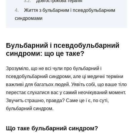
Довгострокова терапія
Життя з бульбарним і псевдобульбарним
синдромами
Бульбарний і псевдобульбарний
синдроми: що це таке?
Зрозуміло, що не всі чули про бульбарний і
псевдобульбарний синдроми, але ці медичні терміни
важливі для багатьох людей. Уявіть собі, що ваше тіло
перестає слухатися вас у самий неочікуваний момент.
Звучить страшно, правда? Саме це і є, по суті,
бульбарний синдром.
Що таке бульбарний синдром?