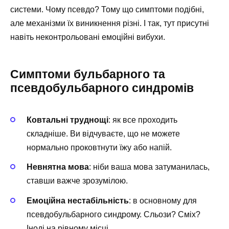
системи. Чому псевдо? Тому що симптоми подібні,
але механізми їх виникнення різні. І так, тут присутні
навіть неконтрольовані емоційні вибухи.
Симптоми бульбарного та
псевдобульбарного синдромів
Ковтальні труднощі
: як все проходить
складніше. Ви відчуваєте, що не можете
нормально проковтнути їжу або напій.
Невнятна мова
: ніби ваша мова затуманилась,
ставши важче зрозумілою.
Емоційна нестабільність
: в основному для
псевдобульбарного синдрому. Сльози? Сміх?
Іноді на рівному місці.