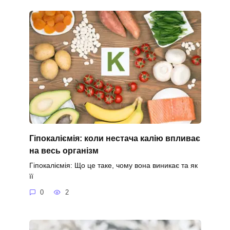
Гіпокаліємія: коли нестача калію впливає
на весь організм
Гіпокаліємія: Що це таке, чому вона виникає та як
її
0
2