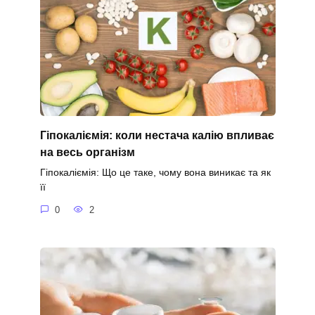
Гіпокаліємія: коли нестача калію впливає
на весь організм
Гіпокаліємія: Що це таке, чому вона виникає та як
її
0
2