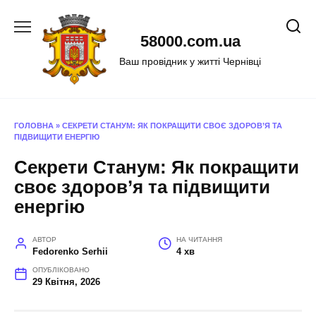
Перейти
до
58000.com.ua
вмісту
Ваш провідник у житті Чернівці
ГОЛОВНА
»
СЕКРЕТИ СТАНУМ: ЯК ПОКРАЩИТИ СВОЄ ЗДОРОВ’Я ТА
ПІДВИЩИТИ ЕНЕРГІЮ
Секрети Станум: Як покращити
своє здоров’я та підвищити
енергію
АВТОР
НА ЧИТАННЯ
Fedorenko Serhii
4 хв
ОПУБЛІКОВАНО
29 Квітня, 2026