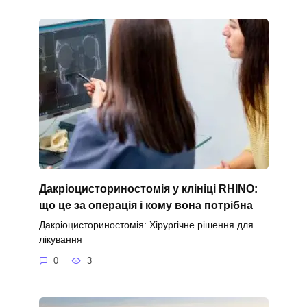
Дакріоцисториностомія у клініці RHINO:
що це за операція і кому вона потрібна
Дакріоцисториностомія: Хірургічне рішення для
лікування
0
3