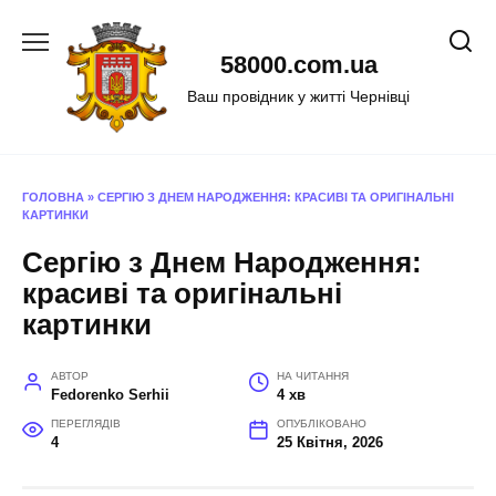
Перейти
до
58000.com.ua
вмісту
Ваш провідник у житті Чернівці
ГОЛОВНА
»
СЕРГІЮ З ДНЕМ НАРОДЖЕННЯ: КРАСИВІ ТА ОРИГІНАЛЬНІ
КАРТИНКИ
Сергію з Днем Народження:
красиві та оригінальні
картинки
АВТОР
НА ЧИТАННЯ
Fedorenko Serhii
4 хв
ПЕРЕГЛЯДІВ
ОПУБЛІКОВАНО
4
25 Квітня, 2026