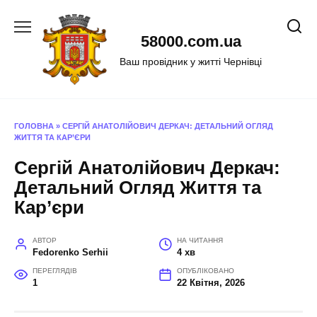
Перейти
до
58000.com.ua
вмісту
Ваш провідник у житті Чернівці
ГОЛОВНА
»
СЕРГІЙ АНАТОЛІЙОВИЧ ДЕРКАЧ: ДЕТАЛЬНИЙ ОГЛЯД
ЖИТТЯ ТА КАР’ЄРИ
Сергій Анатолійович Деркач:
Детальний Огляд Життя та
Кар’єри
АВТОР
НА ЧИТАННЯ
Fedorenko Serhii
4 хв
ПЕРЕГЛЯДІВ
ОПУБЛІКОВАНО
1
22 Квітня, 2026