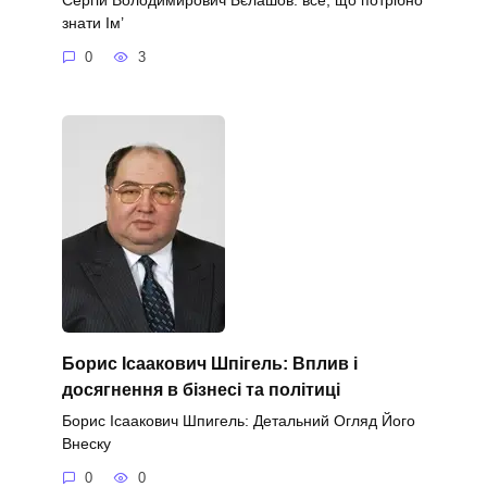
знати Ім’
0
3
Борис Ісаакович Шпігель: Вплив і
досягнення в бізнесі та політиці
Борис Ісаакович Шпигель: Детальний Огляд Його
Внеску
0
0