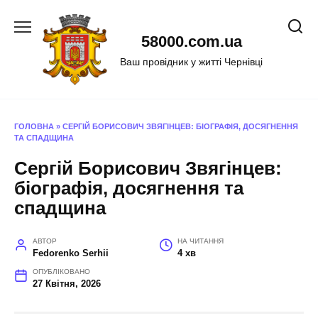
Перейти
до
58000.com.ua
вмісту
Ваш провідник у житті Чернівці
ГОЛОВНА
»
СЕРГІЙ БОРИСОВИЧ ЗВЯГІНЦЕВ: БІОГРАФІЯ, ДОСЯГНЕННЯ
ТА СПАДЩИНА
Сергій Борисович Звягінцев:
біографія, досягнення та
спадщина
АВТОР
НА ЧИТАННЯ
Fedorenko Serhii
4 хв
ОПУБЛІКОВАНО
27 Квітня, 2026