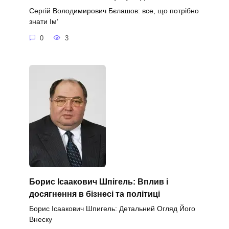
Сергій Володимирович Бєлашов: все, що потрібно
знати Ім’
0
3
Борис Ісаакович Шпігель: Вплив і
досягнення в бізнесі та політиці
Борис Ісаакович Шпигель: Детальний Огляд Його
Внеску