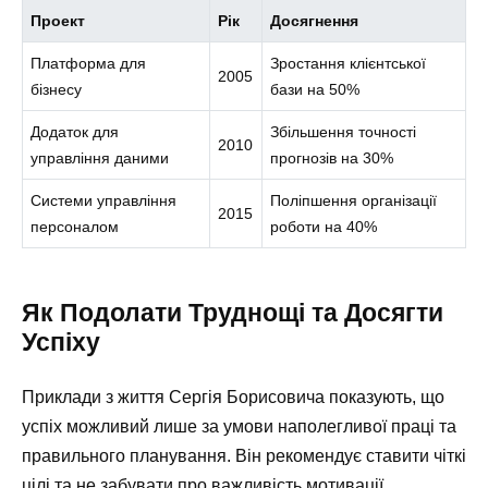
Проект
Рік
Досягнення
Платформа для
Зростання клієнтської
2005
бізнесу
бази на 50%
Додаток для
Збільшення точності
2010
управління даними
прогнозів на 30%
Системи управління
Поліпшення організації
2015
персоналом
роботи на 40%
Як Подолати Труднощі та Досягти
Успіху
Приклади з життя Сергія Борисовича показують, що
успіх можливий лише за умови наполегливої праці та
правильного планування. Він рекомендує ставити чіткі
цілі та не забувати про важливість мотивації.