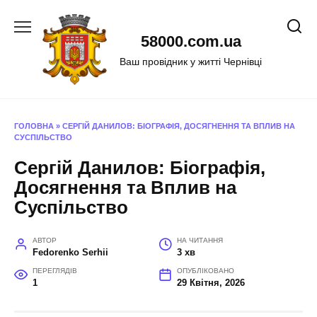
Перейти
до
58000.com.ua
вмісту
Ваш провідник у житті Чернівці
ГОЛОВНА
»
СЕРГІЙ ДАНИЛОВ: БІОГРАФІЯ, ДОСЯГНЕННЯ ТА ВПЛИВ НА
СУСПІЛЬСТВО
Сергій Данилов: Біографія,
Досягнення та Вплив на
Суспільство
АВТОР
НА ЧИТАННЯ
Fedorenko Serhii
3 хв
ПЕРЕГЛЯДІВ
ОПУБЛІКОВАНО
1
29 Квітня, 2026