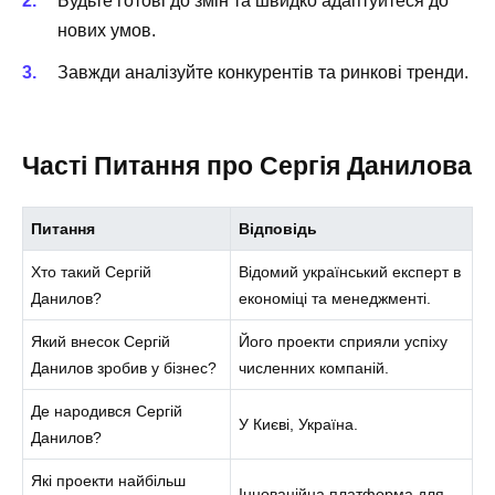
Будьте готові до змін та швидко адаптуйтеся до
нових умов.
Завжди аналізуйте конкурентів та ринкові тренди.
Часті Питання про Сергія Данилова
Питання
Відповідь
Хто такий Сергій
Відомий український експерт в
Данилов?
економіці та менеджменті.
Який внесок Сергій
Його проекти сприяли успіху
Данилов зробив у бізнес?
численних компаній.
Де народився Сергій
У Києві, Україна.
Данилов?
Які проекти найбільш
Інноваційна платформа для