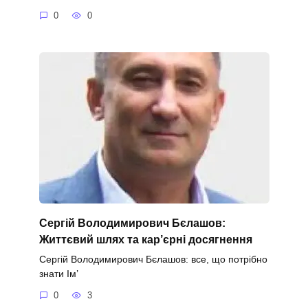
0
0
Сергій Володимирович Бєлашов:
Життєвий шлях та кар’єрні досягнення
Сергій Володимирович Бєлашов: все, що потрібно
знати Ім’
0
3