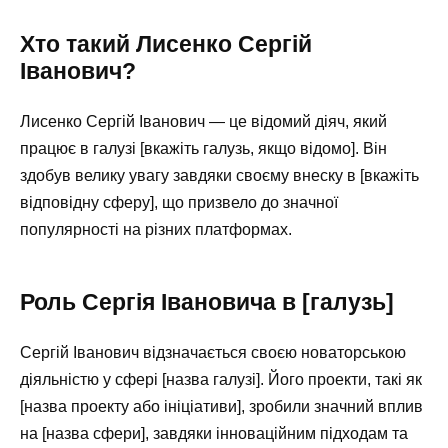
Хто такий Лисенко Сергій
Іванович?
Лисенко Сергій Іванович — це відомий діяч, який
працює в галузі [вкажіть галузь, якщо відомо]. Він
здобув велику увагу завдяки своєму внеску в [вкажіть
відповідну сферу], що призвело до значної
популярності на різних платформах.
Роль Сергія Івановича в [галузь]
Сергій Іванович відзначається своєю новаторською
діяльністю у сфері [назва галузі]. Його проекти, такі як
[назва проекту або ініціативи], зробили значний вплив
на [назва сфери], завдяки інноваційним підходам та