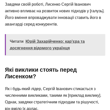
Завдяки своїй роботі, Лисенко Сергій Іванович
активно впливає на розвиток нових підходів у [галузь].
Його вміння впроваджувати інновації ставить його в
авангарді серед конкурентів.
Читати
Юрій Захарійченко: кар'єра та
досягнення відомого українця
Які виклики стоять перед
Лисенком?
Як і будь-який лідер, Сергій Іванович стикається з
численними викликами, такими як [приклад виклику].
Однак, завдяки стратегічним підходам та рішучості,
він вміло їх долає.