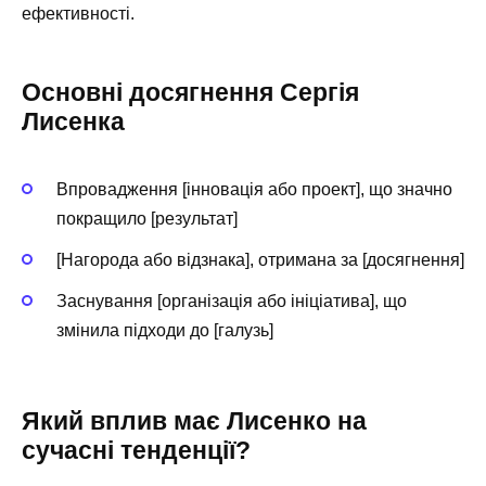
ефективності.
Основні досягнення Сергія
Лисенка
Впровадження [інновація або проект], що значно
покращило [результат]
[Нагорода або відзнака], отримана за [досягнення]
Заснування [організація або ініціатива], що
змінила підходи до [галузь]
Який вплив має Лисенко на
сучасні тенденції?