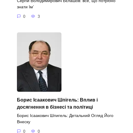
Сергій Володимирович Бєлашов: все, що потрібно
знати Ім’
0
3
Борис Ісаакович Шпігель: Вплив і
досягнення в бізнесі та політиці
Борис Ісаакович Шпигель: Детальний Огляд Його
Внеску
0
0