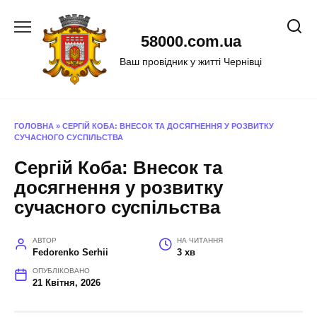
Перейти
до
58000.com.ua
вмісту
Ваш провідник у житті Чернівці
ГОЛОВНА
»
СЕРГІЙ КОБА: ВНЕСОК ТА ДОСЯГНЕННЯ У РОЗВИТКУ
СУЧАСНОГО СУСПІЛЬСТВА
Сергій Коба: Внесок та
досягнення у розвитку
сучасного суспільства
АВТОР
НА ЧИТАННЯ
Fedorenko Serhii
3 хв
ОПУБЛІКОВАНО
21 Квітня, 2026