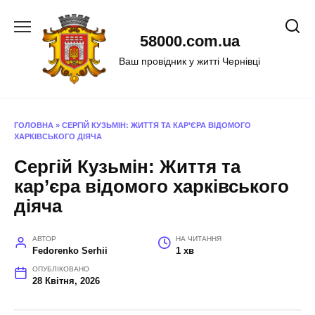
Перейти
до
58000.com.ua
вмісту
Ваш провідник у житті Чернівці
ГОЛОВНА
»
СЕРГІЙ КУЗЬМІН: ЖИТТЯ ТА КАР’ЄРА ВІДОМОГО
ХАРКІВСЬКОГО ДІЯЧА
Сергій Кузьмін: Життя та
кар’єра відомого харківського
діяча
АВТОР
НА ЧИТАННЯ
Fedorenko Serhii
1 хв
ОПУБЛІКОВАНО
28 Квітня, 2026