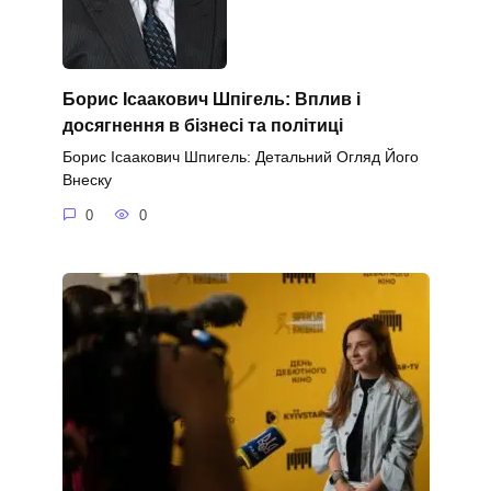
Борис Ісаакович Шпігель: Вплив і
досягнення в бізнесі та політиці
Борис Ісаакович Шпигель: Детальний Огляд Його
Внеску
0
0