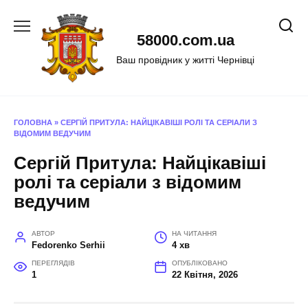
Перейти
до
58000.com.ua
вмісту
Ваш провідник у житті Чернівці
ГОЛОВНА
»
СЕРГІЙ ПРИТУЛА: НАЙЦІКАВІШІ РОЛІ ТА СЕРІАЛИ З
ВІДОМИМ ВЕДУЧИМ
Сергій Притула: Найцікавіші
ролі та серіали з відомим
ведучим
АВТОР
НА ЧИТАННЯ
Fedorenko Serhii
4 хв
ПЕРЕГЛЯДІВ
ОПУБЛІКОВАНО
1
22 Квітня, 2026