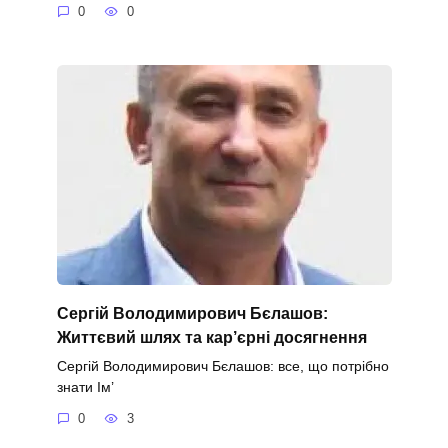
0
0
Сергій Володимирович Бєлашов:
Життєвий шлях та кар’єрні досягнення
Сергій Володимирович Бєлашов: все, що потрібно
знати Ім’
0
3