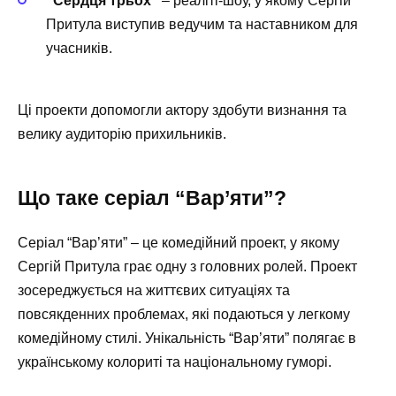
“Сердця трьох”
– реаліті-шоу, у якому Сергій
Притула виступив ведучим та наставником для
учасників.
Ці проекти допомогли актору здобути визнання та
велику аудиторію прихильників.
Що таке серіал “Вар’яти”?
Серіал “Вар’яти” – це комедійний проект, у якому
Сергій Притула грає одну з головних ролей. Проект
зосереджується на життєвих ситуаціях та
повсякденних проблемах, які подаються у легкому
комедійному стилі. Унікальність “Вар’яти” полягає в
українському колориті та національному гуморі.