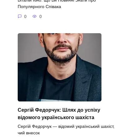
Віталій Кіно: Що Ви Повинні Знати про
Популярного Співака
0
0
Сергій Федорчук: Шлях до успіху
відомого українського шахіста
Сергій Федорчук — відомий український шахіст,
чий внесок