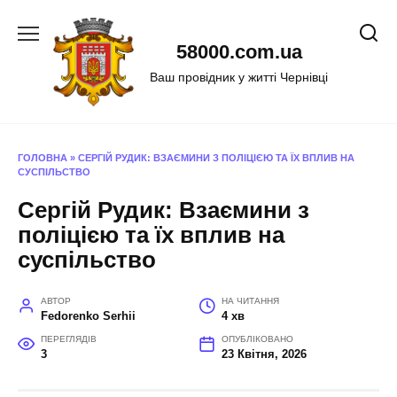
Перейти
до
58000.com.ua
вмісту
Ваш провідник у житті Чернівці
ГОЛОВНА
»
СЕРГІЙ РУДИК: ВЗАЄМИНИ З ПОЛІЦІЄЮ ТА ЇХ ВПЛИВ НА
СУСПІЛЬСТВО
Сергій Рудик: Взаємини з
поліцією та їх вплив на
суспільство
АВТОР
НА ЧИТАННЯ
Fedorenko Serhii
4 хв
ПЕРЕГЛЯДІВ
ОПУБЛІКОВАНО
3
23 Квітня, 2026