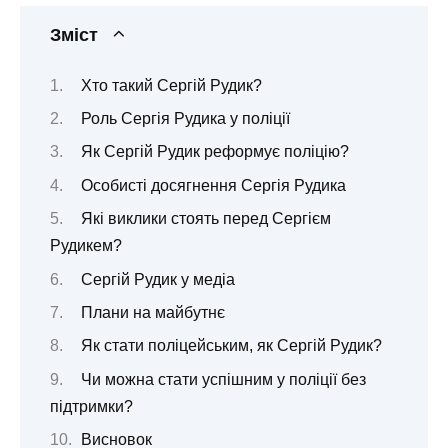
Зміст
Хто такий Сергій Рудик?
Роль Сергія Рудика у поліції
Як Сергій Рудик реформує поліцію?
Особисті досягнення Сергія Рудика
Які виклики стоять перед Сергієм
Рудикем?
Сергій Рудик у медіа
Плани на майбутнє
Як стати поліцейським, як Сергій Рудик?
Чи можна стати успішним у поліції без
підтримки?
Висновок