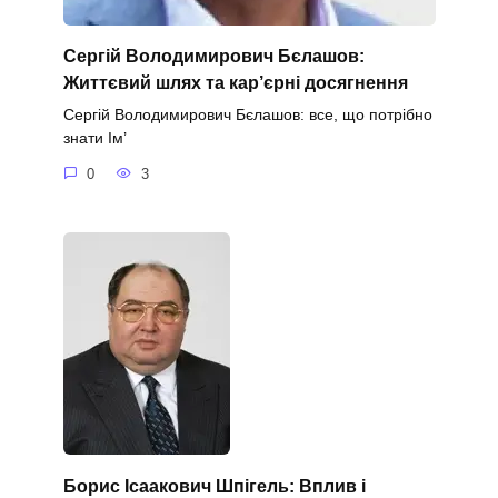
Сергій Володимирович Бєлашов:
Життєвий шлях та кар’єрні досягнення
Сергій Володимирович Бєлашов: все, що потрібно
знати Ім’
0
3
Борис Ісаакович Шпігель: Вплив і