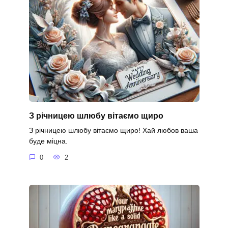
З річницею шлюбу вітаємо щиро
З річницею шлюбу вітаємо щиро! Хай любов ваша
буде міцна.
0
2