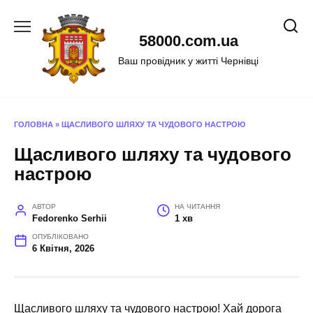
Перейти
до
58000.com.ua
вмісту
Ваш провідник у житті Чернівці
ГОЛОВНА
»
ЩАСЛИВОГО ШЛЯХУ ТА ЧУДОВОГО НАСТРОЮ
Щасливого шляху та чудового
настрою
АВТОР
НА ЧИТАННЯ
Fedorenko Serhii
1 хв
ОПУБЛІКОВАНО
6 Квітня, 2026
Щасливого шляху та чудового настрою! Хай дорога