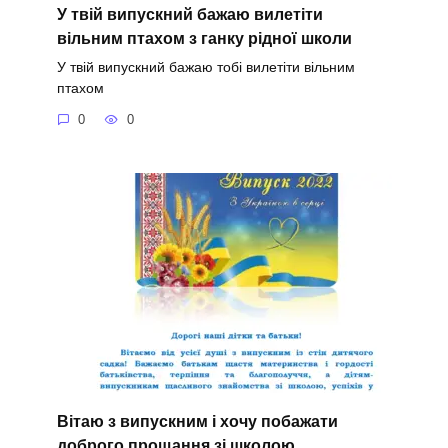
У твій випускний бажаю вилетіти
вільним птахом з ганку рідної школи
У твій випускний бажаю тобі вилетіти вільним
птахом
0
0
Вітаю з випускним і хочу побажати
доброго прощання зі школою