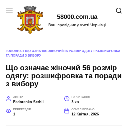
Перейти
до
58000.com.ua
вмісту
Ваш провідник у житті Чернівці
ГОЛОВНА
»
ЩО ОЗНАЧАЄ ЖІНОЧИЙ 56 РОЗМІР ОДЯГУ: РОЗШИФРОВКА
ТА ПОРАДИ З ВИБОРУ
Що означає жіночий 56 розмір
одягу: розшифровка та поради
з вибору
АВТОР
НА ЧИТАННЯ
Fedorenko Serhii
3 хв
ПЕРЕГЛЯДІВ
ОПУБЛІКОВАНО
1
12 Квітня, 2026