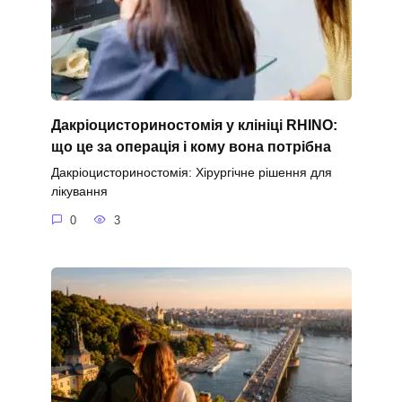
Дакріоцисториностомія у клініці RHINO:
що це за операція і кому вона потрібна
Дакріоцисториностомія: Хірургічне рішення для
лікування
0
3