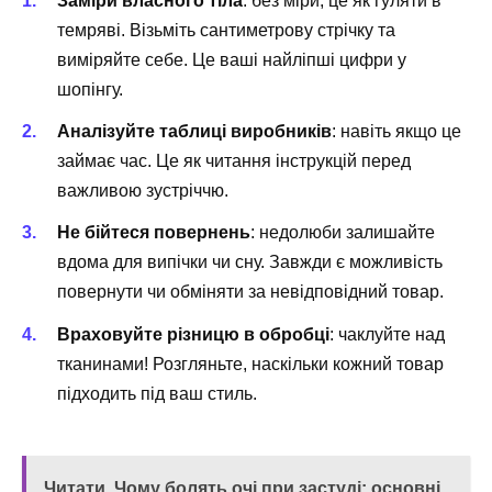
Заміри власного тіла
: без міри, це як гуляти в
темряві. Візьміть сантиметрову стрічку та
виміряйте себе. Це ваші найліпші цифри у
шопінгу.
Аналізуйте таблиці виробників
: навіть якщо це
займає час. Це як читання інструкцій перед
важливою зустріччю.
Не бійтеся повернень
: недолюби залишайте
вдома для випічки чи сну. Завжди є можливість
повернути чи обміняти за невідповідний товар.
Враховуйте різницю в обробці
: чаклуйте над
тканинами! Розгляньте, наскільки кожний товар
підходить під ваш стиль.
Читати
Чому болять очі при застуді: основні