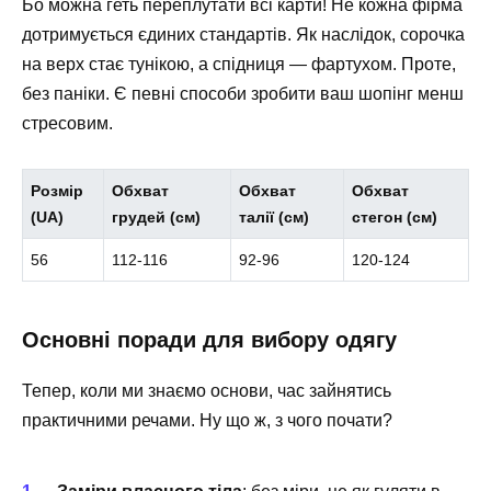
Бо можна геть переплутати всі карти! Не кожна фірма
дотримується єдиних стандартів. Як наслідок, сорочка
на верх стає тунікою, а спідниця — фартухом. Проте,
без паніки. Є певні способи зробити ваш шопінг менш
стресовим.
Розмір
Обхват
Обхват
Обхват
(UA)
грудей (см)
талії (см)
стегон (см)
56
112-116
92-96
120-124
Основні поради для вибору одягу
Тепер, коли ми знаємо основи, час зайнятись
практичними речами. Ну що ж, з чого почати?