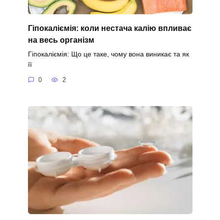
Гіпокаліємія: коли нестача калію впливає
на весь організм
Гіпокаліємія: Що це таке, чому вона виникає та як
її
0
2