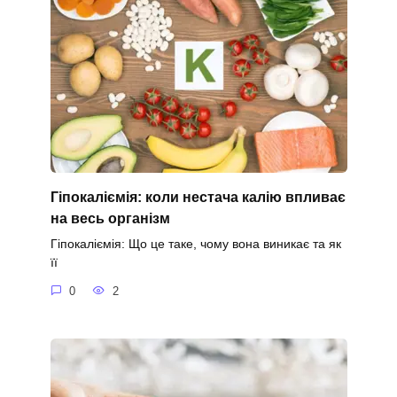
Гіпокаліємія: коли нестача калію впливає
на весь організм
Гіпокаліємія: Що це таке, чому вона виникає та як
її
0
2