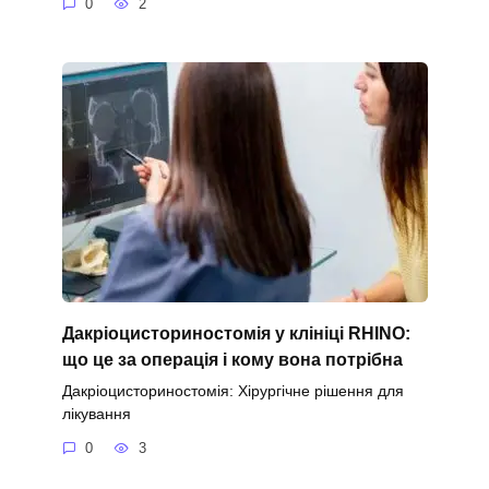
0
2
Дакріоцисториностомія у клініці RHINO:
що це за операція і кому вона потрібна
Дакріоцисториностомія: Хірургічне рішення для
лікування
0
3