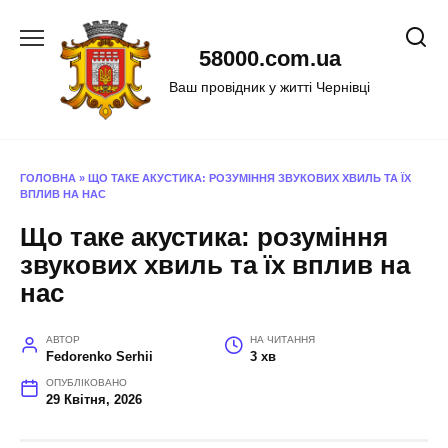
Перейти
до
58000.com.ua
вмісту
Ваш провідник у житті Чернівці
ГОЛОВНА
»
ЩО ТАКЕ АКУСТИКА: РОЗУМІННЯ ЗВУКОВИХ ХВИЛЬ ТА ЇХ
ВПЛИВ НА НАС
Що таке акустика: розуміння
звукових хвиль та їх вплив на
нас
АВТОР
НА ЧИТАННЯ
Fedorenko Serhii
3 хв
ОПУБЛІКОВАНО
29 Квітня, 2026