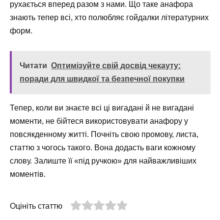
рухається вперед разом з нами. Що таке анафора
знають тепер всі, хто полюбляє гойдалки літературних
форм.
Читати
Оптимізуйте свій досвід чекауту:
поради для швидкої та безпечної покупки
Тепер, коли ви знаєте всі ці вигадані й не вигадані
моменти, не бійтеся використовувати анафору у
повсякденному житті. Почніть свою промову, листа,
статтю з чогось такого. Вона додасть ваги кожному
слову. Залиште її «під ручкою» для найважливіших
моментів.
Оцініть статтю