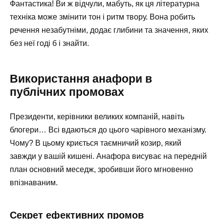
Фантастика! Ви ж відчули, мабуть, як ця літературна
техніка може змінити тон і ритм твору. Вона робить
речення незабутніми, додає глибини та значення, яких
без неї годі б і знайти.
Використання анафори в
публічних промовах
Президенти, керівники великих компаній, навіть
блогери… Всі вдаються до цього чарівного механізму.
Чому? В цьому криється таємничий козир, який
завжди у вашій кишені. Анафора висуває на передній
план основний меседж, зробивши його мгновенно
впізнаваним.
Секрет ефективних промов