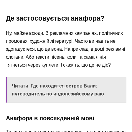
Де застосовується анафора?
Ну, майже всюди. В рекламних кампаніях, політичних
промовах, художній літературі. Часто ви навіть не
здогадуєтеся, що це вона. Наприклад, відомі рекламні
слогани. Або тексти пісень, коли та сама лінія
тягнеться через куплети. І скажіть, що це не діє?
Читати
Где находится остров Бали:
путеводитель по индонезийскому раю
Анафора в повсякденній мові
Те, що у нас на вустах кожного дня, теж часто включає