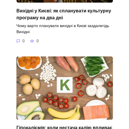
Вихідні у Києві: як спланувати культурну
програму на два дні
Чому варто планувати вихідні в Києві заздалегідь
Вихідні
0
0
Гіпокаліємія: коли нестача калію впливає