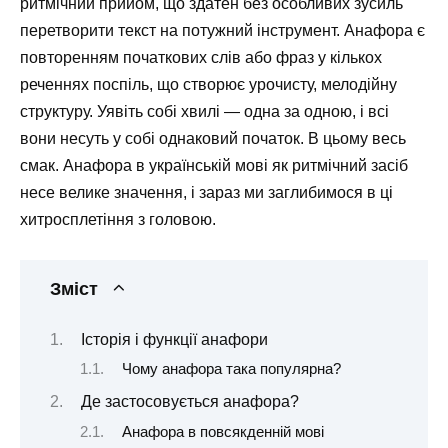
ритмічний прийом, що здатен без особливих зусиль
перетворити текст на потужний інструмент. Анафора є
повторенням початкових слів або фраз у кількох
реченнях поспіль, що створює урочисту, мелодійну
структуру. Уявіть собі хвилі — одна за одною, і всі
вони несуть у собі однаковий початок. В цьому весь
смак. Анафора в українській мові як ритмічний засіб
несе велике значення, і зараз ми заглибимося в ці
хитросплетіння з головою.
Зміст
Історія і функції анафори
Чому анафора така популярна?
Де застосовується анафора?
Анафора в повсякденній мові