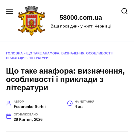
Перейти
до
58000.com.ua
вмісту
Ваш провідник у житті Чернівці
ГОЛОВНА
»
ЩО ТАКЕ АНАФОРА: ВИЗНАЧЕННЯ, ОСОБЛИВОСТІ І
ПРИКЛАДИ З ЛІТЕРАТУРИ
Що таке анафора: визначення,
особливості і приклади з
літератури
АВТОР
НА ЧИТАННЯ
Fedorenko Serhii
4 хв
ОПУБЛІКОВАНО
29 Квітня, 2026