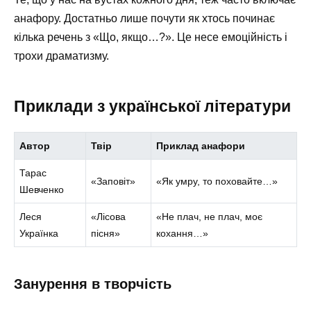
анафору. Достатньо лише почути як хтось починає
кілька речень з «Що, якщо…?». Це несе емоційність і
трохи драматизму.
Приклади з української літератури
Автор
Твір
Приклад анафори
Тарас
«Заповіт»
«Як умру, то поховайте…»
Шевченко
Леся
«Лісова
«Не плач, не плач, моє
Українка
пісня»
кохання…»
Занурення в творчість