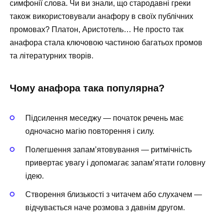
симфонії слова. Чи ви знали, що стародавні греки
також використовували анафору в своїх публічних
промовах? Платон, Аристотель… Не просто так
анафора стала ключовою частиною багатьох промов
та літературних творів.
Чому анафора така популярна?
Підсилення меседжу — початок речень має
одночасно магію повторення і силу.
Полегшення запам’ятовування — ритмічність
привертає увагу і допомагає запам’ятати головну
ідею.
Створення близькості з читачем або слухачем —
відчувається наче розмова з давнім другом.