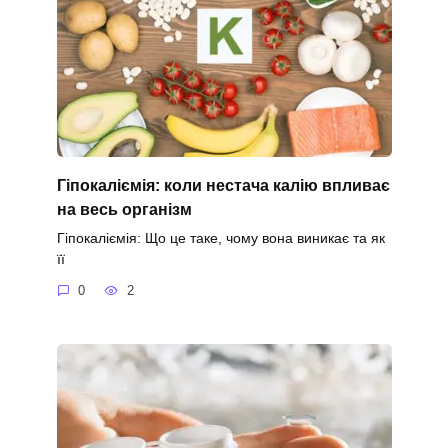
Гіпокаліємія: коли нестача калію впливає
на весь організм
Гіпокаліємія: Що це таке, чому вона виникає та як
її
0
2