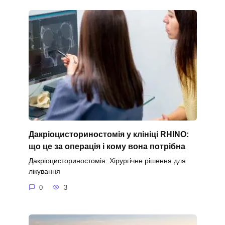
Дакріоцисториностомія у клініці RHINO:
що це за операція і кому вона потрібна
Дакріоцисториностомія: Хірургічне рішення для
лікування
0
3