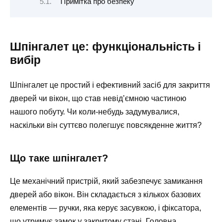
Примітка про безпеку
Шпінгалет це: функціональність і
вибір
Шпінгалет це простий і ефективний засіб для закриття
дверей чи вікон, що став невід’ємною частиною
нашого побуту. Чи коли-небудь задумувалися,
наскільки він суттєво полегшує повсякденне життя?
Що таке шпінгалет?
Це механічний пристрій, який забезпечує замикання
дверей або вікон. Він складається з кількох базових
елементів — ручки, яка керує засувкою, і фіксатора,
що утримує замок у закритому стані. Головна