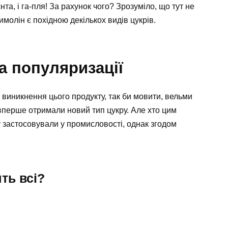
та, і га-пля! За рахунок чого? Зрозуміло, що тут не
молін є похідною декількох видів цукрів.
а популяризації
я виникнення цього продукту, так би мовити, вельми
 вперше отримали новий тип цукру. Але хто цим
 застосовували у промисловості, однак згодом
ть всі?