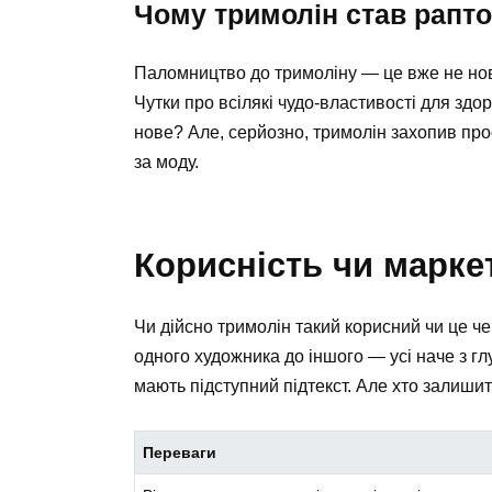
Чому тримолін став рапт
Паломництво до тримоліну — це вже не нов
Чутки про всілякі чудо-властивості для здор
нове? Але, серйозно, тримолін захопив прост
за моду.
Корисність чи марке
Чи дійсно тримолін такий корисний чи це че
одного художника до іншого — усі наче з гл
мають підступний підтекст. Але хто залиши
Переваги