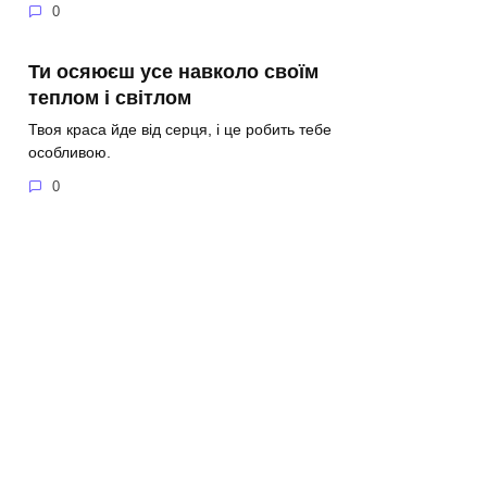
0
Ти осяюєш усе навколо своїм
теплом і світлом
Твоя краса йде від серця, і це робить тебе
особливою.
0