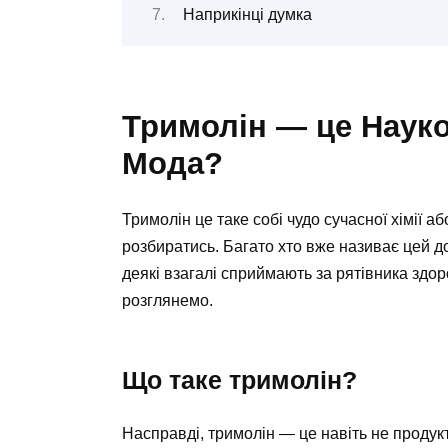
Наприкінці думка
Тримолін — це Науко
Мода?
Тримолін це таке собі чудо сучасної хімії а
розбиратись. Багато хто вже називає цей д
деякі взагалі сприймають за рятівника здоро
розглянемо.
Що таке тримолін?
Насправді, тримолін — це навіть не продукт