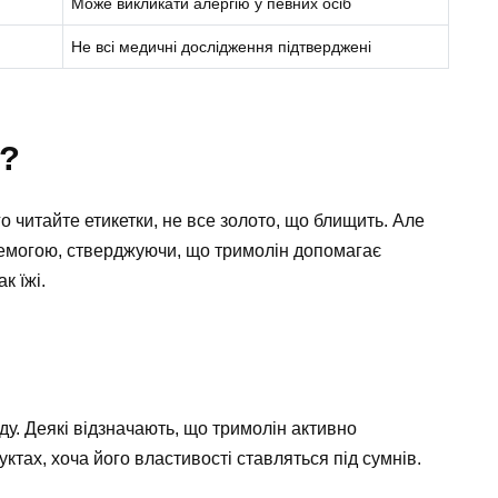
Може викликати алергію у певних осіб
Не всі медичні дослідження підтверджені
и?
о читайте етикетки, не все золото, що блищить. Але
емогою, стверджуючи, що тримолін допомагає
к їжі.
ду. Деякі відзначають, що тримолін активно
ктах, хоча його властивості ставляться під сумнів.