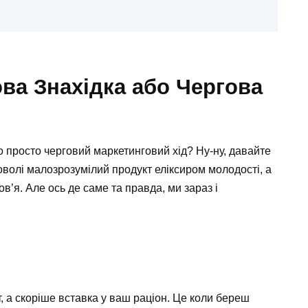
ва Знахідка або Чергова
бо просто черговий маркетинговий хід? Ну-ну, давайте
оволі малозрозумілий продукт еліксиром молодості, а
в’я. Але ось де саме та правда, ми зараз і
, а скоріше вставка у ваш раціон. Це коли береш