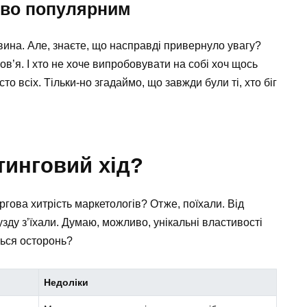
ово популярним
ина. Але, знаєте, що насправді привернуло увагу?
ов’я. І хто не хоче випробовувати на собі хоч щось
о всіх. Тільки-но згадаймо, що завжди були ті, хто біг
тинговий хід?
ргова хитрість маркетологів? Отже, поїхали. Від
узду з’їхали. Думаю, можливо, унікальні властивості
ться осторонь?
Недоліки