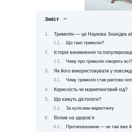
Зміст
Тримолін — це Наукова Знахідка а
Що таке тримолін?
Історія виникнення та популяризаці
Чому про тримолін говорять всі?
Як його використовувати у повсякд
Чому тримолін став раптово по
Корисність чи маркетинговий хід?
Що кажуть дієтологи?
За кулісами маркетингу
Вплив на здоров’я
Протипоказання — не такі вже й 