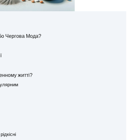
бо Чергова Мода?
ї
енному житті?
пулярним
рідкісні