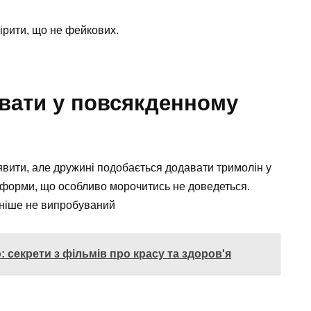
вірити, що не фейкових.
вати у повсякденному
 уявити, але дружині подобається додавати тримолін у
зні форми, що особливо морочитись не доведеться.
аніше не випробуваний
 секрети з фільмів про красу та здоров'я