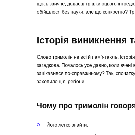
щось звичне, додаєш трішки оцього інгредієн
обійшлося без науки, але що конкретно? Три
Історія виникнення т
Слово тримолін не всі й пам’ятають. Історі
загадкова. Почалось усе давно, коли вчені
зацікавився по-справжньому? Так, спочатку
захопило цілі регіони.
Чому про тримолін говоря
Його легко знайти.