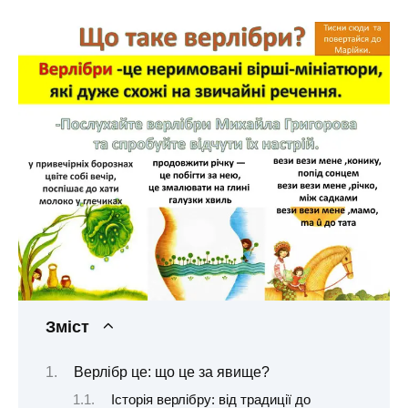
Зміст
Верлібр це: що це за явище?
Історія верлібру: від традиції до