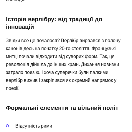
Історія верлібру: від традиції до
інновацій
Звідки все це почалося? Верлібр вирвався з полону
канонів десь на початку 20-го століття. Французькі
митці почали відходити від суворих форм. Так, ця
революція дійшла до інших країн. Дихання новизни
затрало поезію. І хоча суперечки були палкими,
верлібр вижив і закріпився як окремий напрямок у
поезії.
Формальні елементи та вільний політ
Відсутність рими