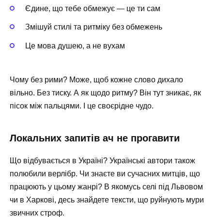
Єдине, що тебе обмежує — це ти сам
Змішуй стилі та ритміку без обмежень
Це мова душею, а не вухам
Чому без рими? Може, щоб кожне слово дихало
вільно. Без тиску. А як щодо ритму? Він тут зникає, як
пісок між пальцями. І це своєрідне чудо.
Локальних запитів ач не прогавити
Що відбувається в Україні? Українські автори також
полюбили верлібр. Чи знаєте ви сучасних митців, що
працюють у цьому жанрі? В якомусь селі під Львовом
чи в Харкові, десь знайдете тексти, що руйнують мури
звичних строф.