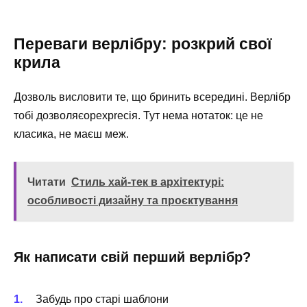
Переваги верлібру: розкрий свої
крила
Дозволь висловити те, що бринить всередині. Верлібр
тобі дозволяєореxprесія. Тут нема нотаток: це не
класика, не маєш меж.
Читати
Стиль хай-тек в архітектурі:
особливості дизайну та проєктування
Як написати свій перший верлібр?
Забудь про старі шаблони