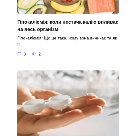
Гіпокаліємія: коли нестача калію впливає
на весь організм
Гіпокаліємія: Що це таке, чому вона виникає та як
її
0
2