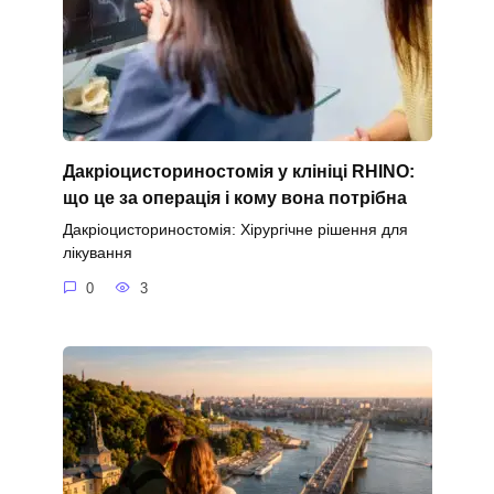
Дакріоцисториностомія у клініці RHINO:
що це за операція і кому вона потрібна
Дакріоцисториностомія: Хірургічне рішення для
лікування
0
3