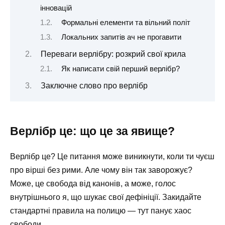
інновацій
Формальні елементи та вільний політ
Локальних запитів ач не прогавити
Переваги верлібру: розкрий свої крила
Як написати свій перший верлібр?
Заключне слово про верлібр
Верлібр це: що це за явище?
Верлібр це? Це питання може виникнути, коли ти чуєш
про вірші без рими. Але чому він так заворожує?
Може, це свобода від канонів, а може, голос
внутрішнього я, що шукає свої дефініції. Закидайте
стандартні правила на полицю — тут панує хаос
свободи.