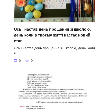
Ось і настав день прощання зі школою,
день коли в твоєму житті настає новий
етап
Ось і настав день прощання зі школою, день, коли
в
0
0