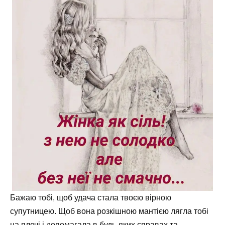
Бажаю тобі, щоб удача стала твоєю вірною
супутницею. Щоб вона розкішною мантією лягла тобі
на плечі і допомагала в будь-яких справах та