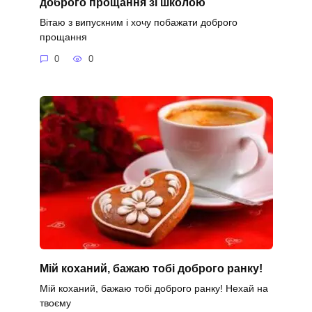
доброго прощання зі школою
Вітаю з випускним і хочу побажати доброго
прощання
0
0
Мій коханий, бажаю тобі доброго ранку!
Мій коханий, бажаю тобі доброго ранку! Нехай на
твоєму