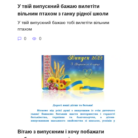
У твій випускний бажаю вилетіти
вільним птахом з ганку рідної школи
У твій випускний бажаю тобі вилетіти вільним
птахом
0
0
Вітаю з випускним і хочу побажати