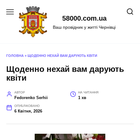
Перейти
до
58000.com.ua
вмісту
Ваш провідник у житті Чернівці
ГОЛОВНА
»
ЩОДЕННО НЕХАЙ ВАМ ДАРУЮТЬ КВІТИ
Щоденно нехай вам дарують
квіти
АВТОР
НА ЧИТАННЯ
Fedorenko Serhii
1 хв
ОПУБЛІКОВАНО
6 Квітня, 2026