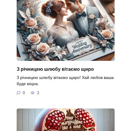
З річницею шлюбу вітаємо щиро
З річницею шлюбу вітаємо щиро! Хай любов ваша
буде міцна.
0
2