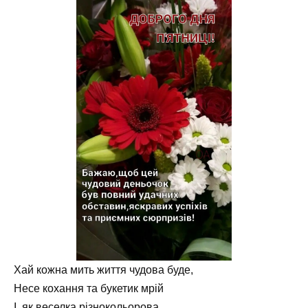
Хай кожна мить життя чудова буде,
Несе кохання та букетик мрій
І, як веселка різнокольорова,