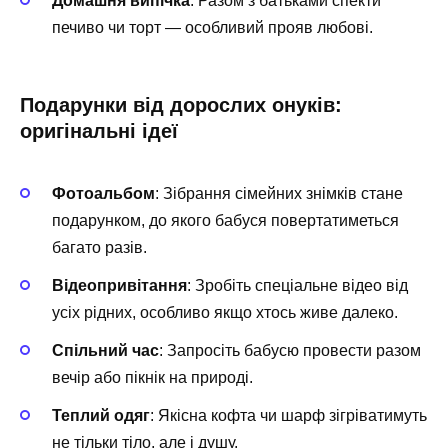
Домашня випічка
: Разом з батьками спекти
печиво чи торт — особливий прояв любові.
Подарунки від дорослих онуків:
оригінальні ідеї
Фотоальбом
: Зібрання сімейних знімків стане
подарунком, до якого бабуся повертатиметься
багато разів.
Відеопривітання
: Зробіть спеціальне відео від
усіх рідних, особливо якщо хтось живе далеко.
Спільний час
: Запросіть бабусю провести разом
вечір або пікнік на природі.
Теплий одяг
: Якісна кофта чи шарф зігріватимуть
не тільки тіло, але і душу.