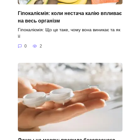
Гіпокаліємія: коли нестача калію впливає
на весь організм
Гіпокаліємія: Що це таке, чому вона виникає та як
її
0
2