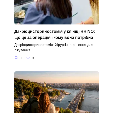
Дакріоцисториностомія у клініці RHINO:
що це за операція і кому вона потрібна
Дакріоцисториностомія: Хірургічне рішення для
лікування
0
3