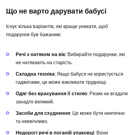
Що не варто дарувати бабусі
Існує кілька варіантів, які краще уникати, щоб
подарунок був бажаним:
Речі з натяком на вік
: Вибирайте подарунки, які
не натякають на старість.
Складна техніка
: Якщо бабуся не користується
гаджетами, це може викликати труднощі.
Одяг без врахування її стилю
: Ризик не вгадати
занадто великий.
Засоби для схуднення
: Це може бути неетично
та неввічливо.
Недорогі речі в поганій упаковці
: Вони