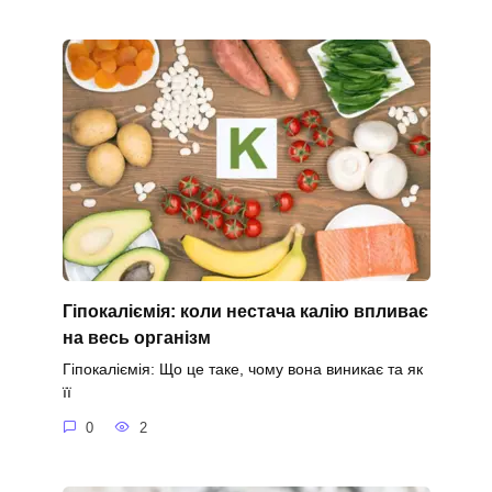
Гіпокаліємія: коли нестача калію впливає
на весь організм
Гіпокаліємія: Що це таке, чому вона виникає та як
її
0
2