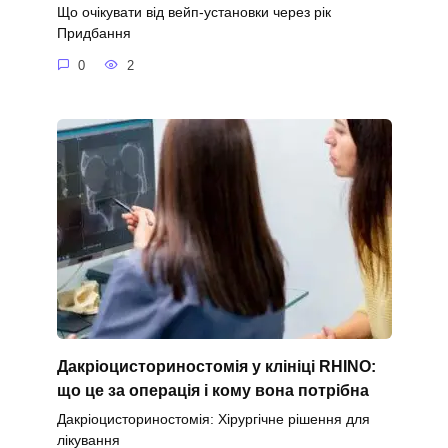
Що очікувати від вейп-установки через рік
Придбання
0
2
Дакріоцисториностомія у клініці RHINO:
що це за операція і кому вона потрібна
Дакріоцисториностомія: Хірургічне рішення для
лікування