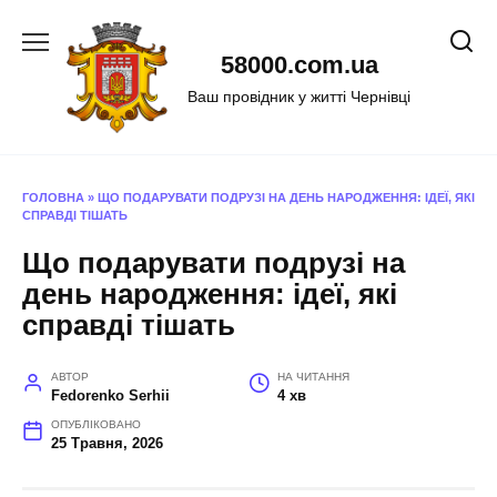
Перейти
до
58000.com.ua
вмісту
Ваш провідник у житті Чернівці
ГОЛОВНА
»
ЩО ПОДАРУВАТИ ПОДРУЗІ НА ДЕНЬ НАРОДЖЕННЯ: ІДЕЇ, ЯКІ
СПРАВДІ ТІШАТЬ
Що подарувати подрузі на
день народження: ідеї, які
справді тішать
АВТОР
НА ЧИТАННЯ
Fedorenko Serhii
4 хв
ОПУБЛІКОВАНО
25 Травня, 2026