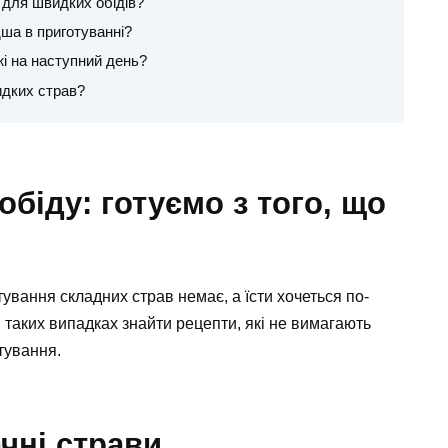
 для швидких обідів?
ша в приготуванні?
і на наступний день?
идких страв?
біду: готуємо з того, що
тування складних страв немає, а їсти хочеться по-
таких випадках знайти рецепти, які не вимагають
отування.
чні страви