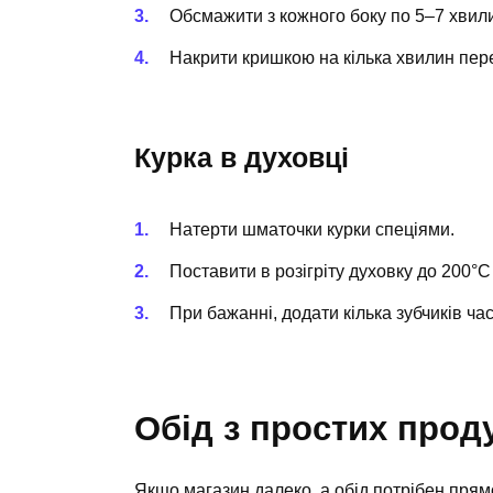
Обсмажити з кожного боку по 5–7 хвили
Накрити кришкою на кілька хвилин пер
Курка в духовці
Натерти шматочки курки спеціями.
Поставити в розігріту духовку до 200°C
При бажанні, додати кілька зубчиків ча
Обід з простих прод
Якщо магазин далеко, а обід потрібен прямо