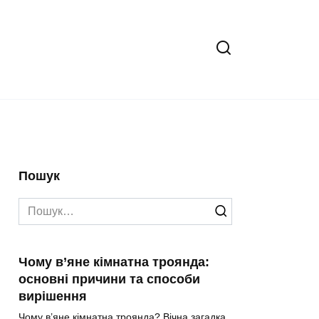
Пошук
Search
for:
Чому в’яне кімнатна троянда:
основні причини та способи
вирішення
Чому в’яне кімнатна троянда? Вічна загадка