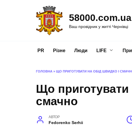
Перейти
до
58000.com.ua
вмісту
Ваш провідник у житті Чернівці
PR
Різне
Люди
LIFE
При
ГОЛОВНА
»
ЩО ПРИГОТУВАТИ НА ОБІД ШВИДКО І СМАЧ
Що приготувати 
смачно
АВТОР
Fedorenko Serhii