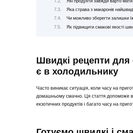
Які продукти завжди варто мати
Яка страва з макаронів найшвид
Чи можливо зберегти залишки їж
Як підвищити смакові якості шв
Швидкі рецепти для о
є в холодильнику
Часто виникає ситуація, коли часу на приго
домашньому смачно. Ця стаття допоможе в 
екзотичних продуктів і багато часу на приг
Готуємо швидкі і сма