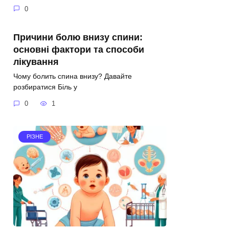
0
Причини болю внизу спини:
основні фактори та способи
лікування
Чому болить спина внизу? Давайте
розбиратися Біль у
0
1
РІЗНЕ