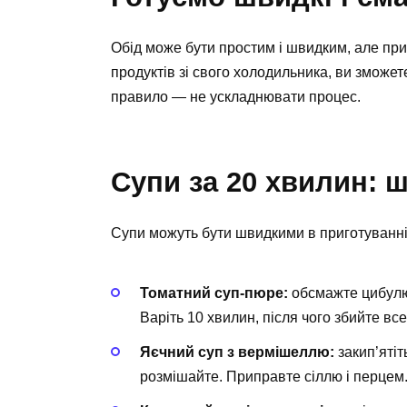
Обід може бути простим і швидким, але пр
продуктів зі свого холодильника, ви зможе
правило — не ускладнювати процес.
Супи за 20 хвилин: ш
Супи можуть бути швидкими в приготуванні, 
Томатний суп-пюре:
обсмажте цибулю,
Варіть 10 хвилин, після чого збийте вс
Яєчний суп з вермішеллю:
закип’ятіт
розмішайте. Приправте сіллю і перцем