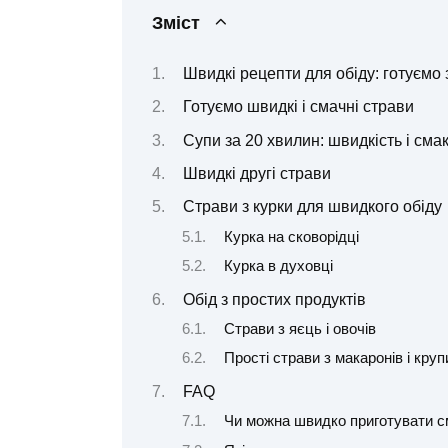
Зміст
Швидкі рецепти для обіду: готуємо 
Готуємо швидкі і смачні страви
Супи за 20 хвилин: швидкість і сма
Швидкі другі страви
Страви з курки для швидкого обіду
Курка на сковорідці
Курка в духовці
Обід з простих продуктів
Страви з яєць і овочів
Прості страви з макаронів і круп
FAQ
Чи можна швидко приготувати с