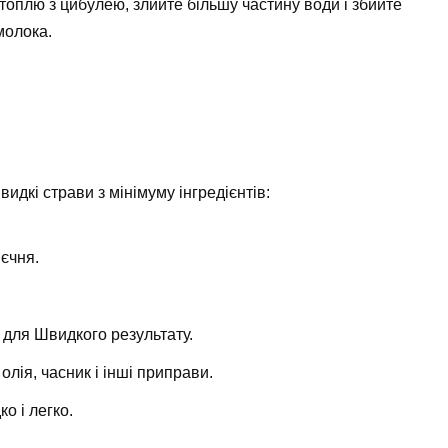
топлю з цибулею, злийте більшу частину води і збийте
молока.
видкі страви з мінімуму інгредієнтів:
яєчня.
 для Швидкого результату.
 олія, часник і інші приправи.
о і легко.