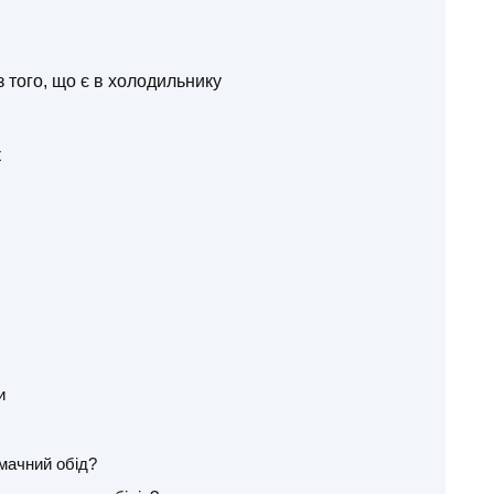
з того, що є в холодильнику
к
и
мачний обід?