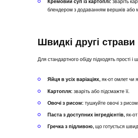
Кремовий суп із картоплі:
зваріть кар
блендером з додаванням вершків або 
Швидкі другі страви
Для стандартного обіду підходять прості і ш
Яйця в усіх варіаціях,
як-от омлет чи 
Картопля:
зваріть або підсмажте її.
Овочі з рисом:
тушкуйте овочі з рисом
Паста з доступних інгредієнтів,
як-от
Гречка з підливою,
що готується швидк