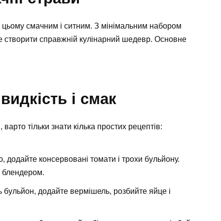
и цьому смачним і ситним. З мінімальним набором
те створити справжній кулінарний шедевр. Основне
видкість і смак
варто тільки знати кілька простих рецептів:
 додайте консервовані томати і трохи бульйону.
е блендером.
ь бульйон, додайте вермішель, розбийте яйце і
.