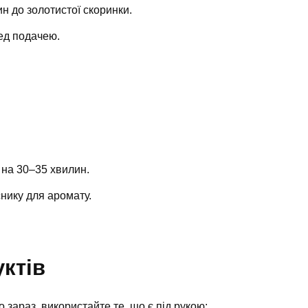
н до золотистої скоринки.
ед подачею.
 на 30–35 хвилин.
снику для аромату.
уктів
 зараз, використайте те, що є під рукою: