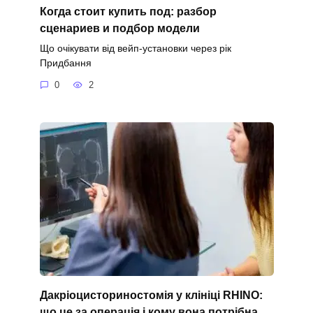
Когда стоит купить под: разбор
сценариев и подбор модели
Що очікувати від вейп-установки через рік
Придбання
0
2
Дакріоцисториностомія у клініці RHINO:
що це за операція і кому вона потрібна