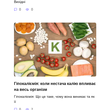
Вихідні
0
0
Гіпокаліємія: коли нестача калію впливає
на весь організм
Гіпокаліємія: Що це таке, чому вона виникає та як
її
0
2