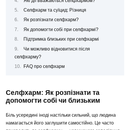
Які дії вважаються селфхармом?
Селфхарм та суїцид: Різниця
Як розпізнати селфхарм?
Як допомогти собі при селфхармі?
Підтримка близьких при селфхармі
Чи можливо відновитися після
селфхарму?
FAQ про селфхарм
Селфхарм: Як розпізнати та
допомогти собі чи близьким
Біль усередині іноді настільки сильний, що людина
намагається його заглушити самостійно. Це часто