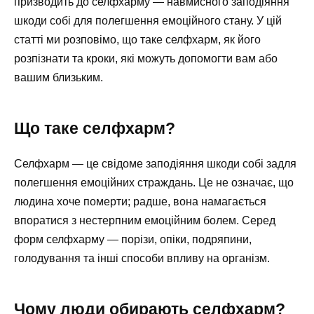
призводить до селфхарму — навмисного заподіяння
шкоди собі для полегшення емоційного стану. У цій
статті ми розповімо, що таке селфхарм, як його
розпізнати та кроки, які можуть допомогти вам або
вашим близьким.
Що таке селфхарм?
Селфхарм — це свідоме заподіяння шкоди собі задля
полегшення емоційних страждань. Це не означає, що
людина хоче померти; радше, вона намагається
впоратися з нестерпним емоційним болем. Серед
форм селфхарму — порізи, опіки, подряпини,
голодування та інші способи впливу на організм.
Чому люди обирають селфхарм?