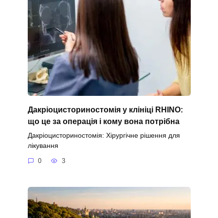
Дакріоцисториностомія у клініці RHINO:
що це за операція і кому вона потрібна
Дакріоцисториностомія: Хірургічне рішення для
лікування
0
3