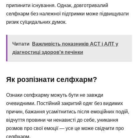
припинити існування. Однак, довготривалий
селфхарм без належної підтримки може підвищувати
ризик суїцидальних думок.
Читати
Важливість показників АСТ і АЛТ у
діагностиці здоров'я печінки
Як розпізнати селфхарм?
Ознаки селфхарму можуть бути не завжди
очевидними. Постійний закритий одяг без видимих
причин, бажання усамітнитись після емоційних подій,
відчуття провини чи ненависті до себе, уникання
розмов про свої емоції — усе це може свідчити про
селфхарм.