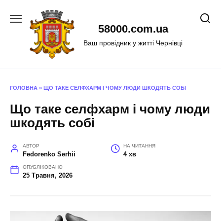
Перейти
до
58000.com.ua
вмісту
Ваш провідник у житті Чернівці
ГОЛОВНА
»
ЩО ТАКЕ СЕЛФХАРМ І ЧОМУ ЛЮДИ ШКОДЯТЬ СОБІ
Що таке селфхарм і чому люди
шкодять собі
АВТОР
НА ЧИТАННЯ
Fedorenko Serhii
4 хв
ОПУБЛІКОВАНО
25 Травня, 2026