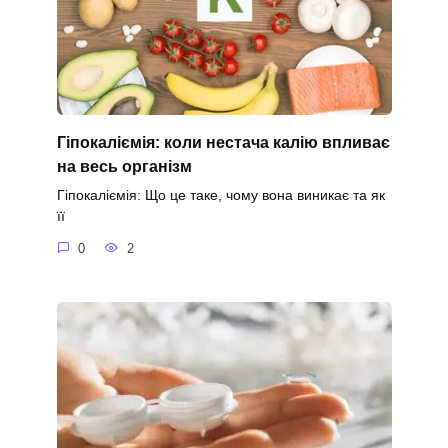
Гіпокаліємія: коли нестача калію впливає
на весь організм
Гіпокаліємія: Що це таке, чому вона виникає та як
її
0
2