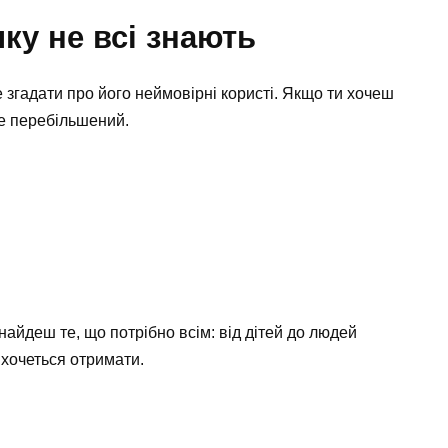
яку не всі знають
 згадати про його неймовірні користі. Якщо ти хочеш
 не перебільшений.
найдеш те, що потрібно всім: від дітей до людей
й хочеться отримати.