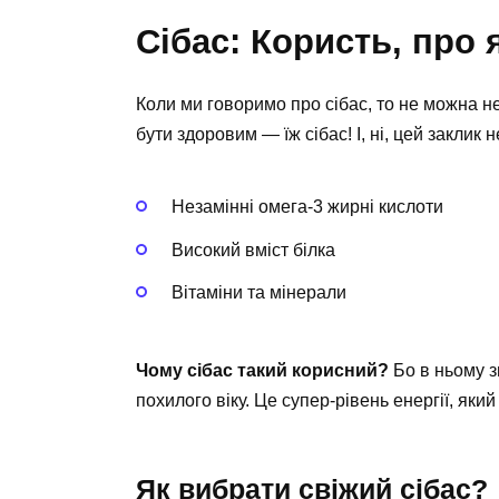
Сібас: Користь, про 
Коли ми говоримо про сібас, то не можна не
бути здоровим — їж сібас! І, ні, цей заклик
Незамінні омега-3 жирні кислоти
Високий вміст білка
Вітаміни та мінерали
Чому сібас такий корисний?
Бо в ньому з
похилого віку. Це супер-рівень енергії, яки
Як вибрати свіжий сібас?