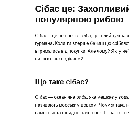
Сібас це: Захопливи
популярною рибою
Сібас – це не просто риба, це цілий куліна
гурмана. Коли ти вперше бачиш цю срібляс
втриматись від покупки. Але чому? Які у н
на щось несподіване?
Що таке сібас?
Сібас — океанічна риба, яка мешкає у вода
називають морським вовком. Чому ж така н
самотньо та швидко, наче вовк. І, знаєте, ц