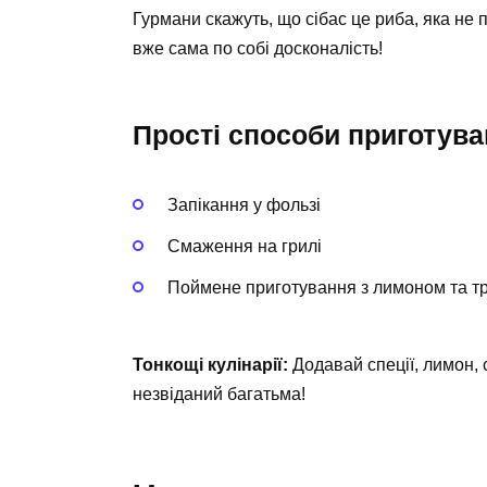
Гурмани скажуть, що сібас це риба, яка не
вже сама по собі досконалість!
Прості способи приготува
Запікання у фользі
Смаження на грилі
Поймене приготування з лимоном та т
Тонкощі кулінарії:
Додавай спеції, лимон, с
незвіданий багатьма!