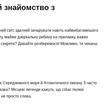
й знайомство з
рний світ, здатний зачарувати навіть найвибагливішого
ту, майже дзеркальну рибину на прилавку, важко
еї секрети? Давайте розберемося! Можливо, ти чекаєш
х Середземного моря й Атлантичного океану. Її часто
азва? Місцеві легенди кажуть, що сібас полює
е не просто слова.