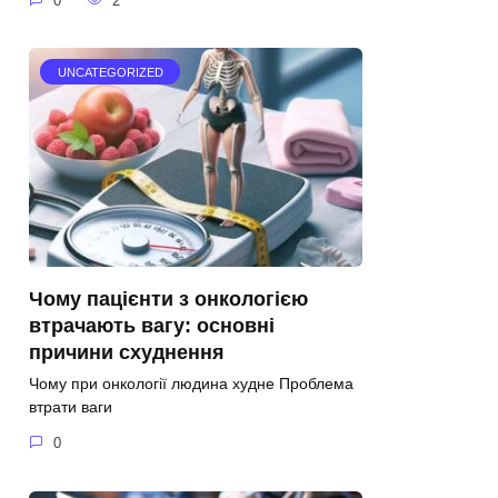
0
2
UNCATEGORIZED
Чому пацієнти з онкологією
втрачають вагу: основні
причини схуднення
Чому при онкології людина худне Проблема
втрати ваги
0