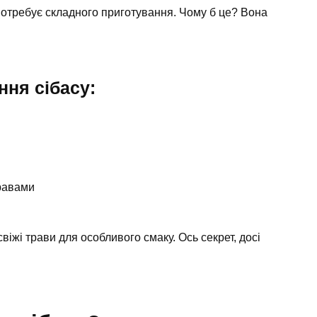
 потребує складного приготування. Чому б це? Вона
ння сібасу:
равами
віжі трави для особливого смаку. Ось секрет, досі