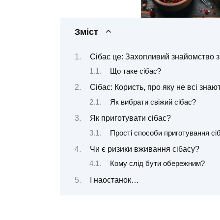
Зміст
Сібас це: Захопливий знайомство 
Що таке сібас?
Сібас: Користь, про яку не всі знаю
Як вибрати свіжий сібас?
Як приготувати сібас?
Прості способи приготування сі
Чи є ризики вживання сібасу?
Кому слід бути обережним?
І наостанок…