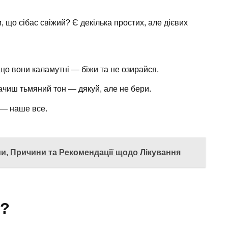
, що сібас свіжий? Є декілька простих, але дієвих
що вони каламутні — біжи та не озирайся.
ачиш тьмяний тон — дякуй, але не бери.
 — наше все.
, Причини та Рекомендації щодо Лікування
с?