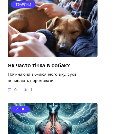
ТВАРИНИ
Як часто тічка в собак?
Починаючи з 6-місячного віку, суки
починають переживати
0
1
РІЗНЕ