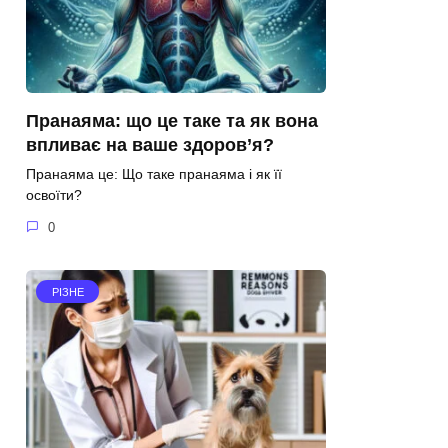
Пранаяма: що це таке та як вона
впливає на ваше здоров’я?
Пранаяма це: Що таке пранаяма і як її
освоїти?
0
РІЗНЕ