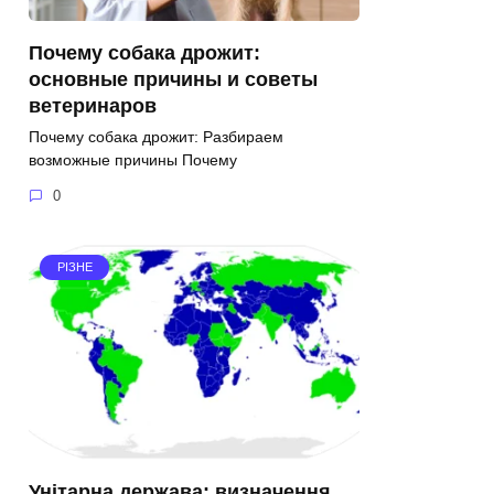
Почему собака дрожит:
основные причины и советы
ветеринаров
Почему собака дрожит: Разбираем
возможные причины Почему
0
РІЗНЕ
Унітарна держава: визначення,