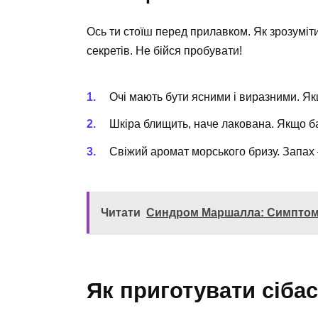
Ось ти стоїш перед прилавком. Як зрозуміти
секретів. Не бійся пробувати!
Очі мають бути ясними і виразними. Як
Шкіра блищить, наче лакована. Якщо б
Свіжий аромат морського бризу. Запах
Читати
Синдром Маршалла: Симптоми
Як приготувати сіба