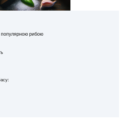
з популярною рибою
ть
басу: