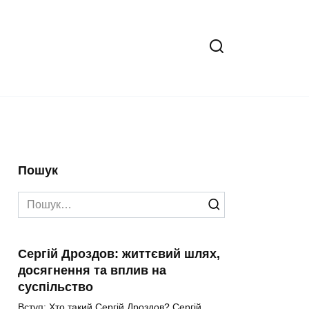
Пошук
Search
for:
Сергій Дроздов: життєвий шлях,
досягнення та вплив на
суспільство
Вступ: Хто такий Сергій Дроздов? Сергій