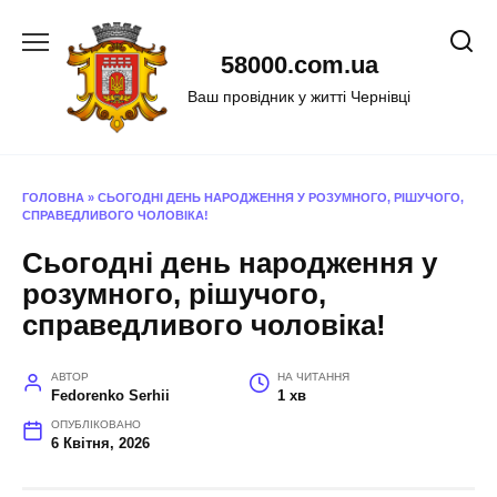
Перейти
до
58000.com.ua
вмісту
Ваш провідник у житті Чернівці
ГОЛОВНА
»
СЬОГОДНІ ДЕНЬ НАРОДЖЕННЯ У РОЗУМНОГО, РІШУЧОГО,
СПРАВЕДЛИВОГО ЧОЛОВІКА!
Сьогодні день народження у
розумного, рішучого,
справедливого чоловіка!
АВТОР
НА ЧИТАННЯ
Fedorenko Serhii
1 хв
ОПУБЛІКОВАНО
6 Квітня, 2026