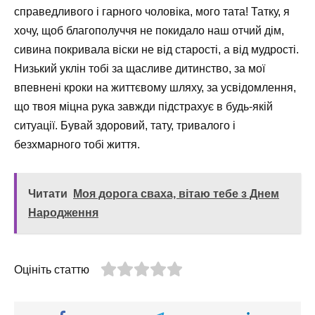
справедливого і гарного чоловіка, мого тата! Татку, я
хочу, щоб благополуччя не покидало наш отчий дім,
сивина покривала віски не від старості, а від мудрості.
Низький уклін тобі за щасливе дитинство, за мої
впевнені кроки на життєвому шляху, за усвідомлення,
що твоя міцна рука завжди підстрахує в будь-якій
ситуації. Бувай здоровий, тату, тривалого і
безхмарного тобі життя.
Читати
Моя дорога сваха, вітаю тебе з Днем
Народження
Оцініть статтю