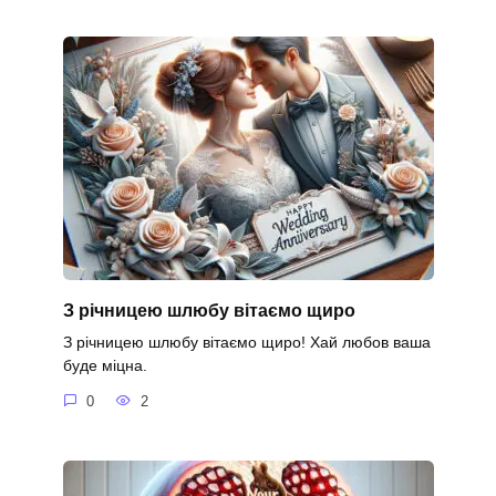
З річницею шлюбу вітаємо щиро
З річницею шлюбу вітаємо щиро! Хай любов ваша
буде міцна.
0
2