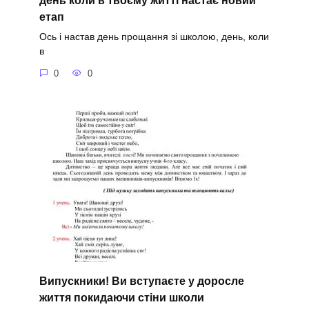
день коли в твоєму житті настає новий
етап
Ось і настав день прощання зі школою, день, коли
в
0
0
Випускники! Ви вступаєте у доросле
життя покидаючи стіни школи