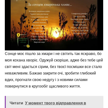
Сонце моє пішло за хмари і не світить так яскраво, бо
моя кохана хворіє. Одужуй скоріше, адже без тебе цей
світ мені здається сірим, без твоєї посмішки все стало
неважливим. Бажаю закрити очі, зробити глибокий
вдих, прогнати свою недугу і з новими силами
повернутися в кругообіг щасливого життя.
Читати
У момент твого відправлення в