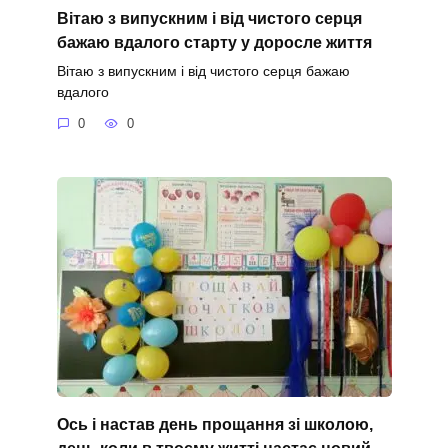
Вітаю з випускним і від чистого серця
бажаю вдалого старту у доросле життя
Вітаю з випускним і від чистого серця бажаю
вдалого
0
0
Ось і настав день прощання зі школою,