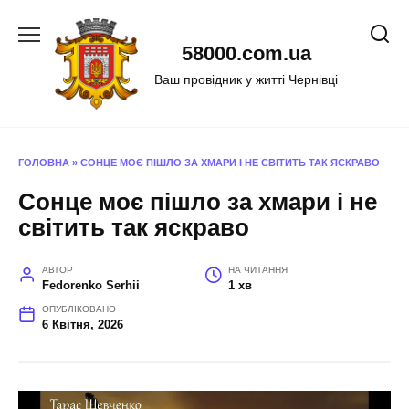
Перейти
до
58000.com.ua
вмісту
Ваш провідник у житті Чернівці
ГОЛОВНА
»
СОНЦЕ МОЄ ПІШЛО ЗА ХМАРИ І НЕ СВІТИТЬ ТАК ЯСКРАВО
Сонце моє пішло за хмари і не
світить так яскраво
АВТОР
НА ЧИТАННЯ
Fedorenko Serhii
1 хв
ОПУБЛІКОВАНО
6 Квітня, 2026