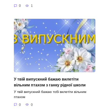
0
1
У твій випускний бажаю вилетіти
вільним птахом з ганку рідної школи
У твій випускний бажаю тобі вилетіти вільним
птахом
0
0