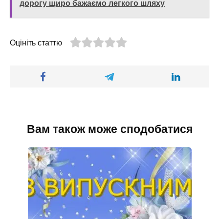
дорогу щиро бажаємо легкого шляху
Оцініть статтю
Вам також може сподобатися