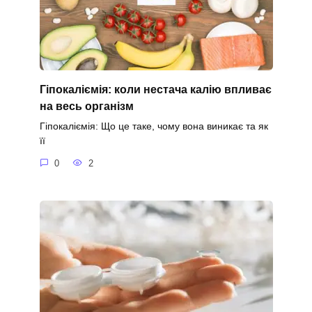
Гіпокаліємія: коли нестача калію впливає
на весь організм
Гіпокаліємія: Що це таке, чому вона виникає та як
її
0
2