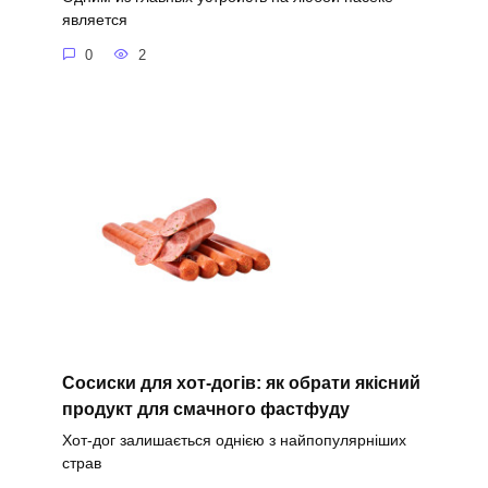
является
0
2
Сосиски для хот-догів: як обрати якісний
продукт для смачного фастфуду
Хот-дог залишається однією з найпопулярніших
страв