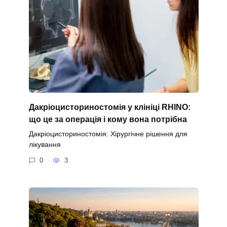
Дакріоцисториностомія у клініці RHINO:
що це за операція і кому вона потрібна
Дакріоцисториностомія: Хірургічне рішення для
лікування
0
3