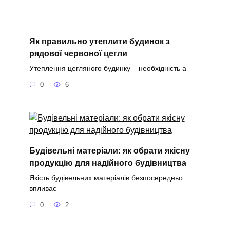
Як правильно утеплити будинок з
рядової червоної цегли
Утеплення цегляного будинку – необхідність а
0
6
Будівельні матеріали: як обрати якісну
продукцію для надійного будівництва
Якість будівельних матеріалів безпосередньо
впливає
0
2