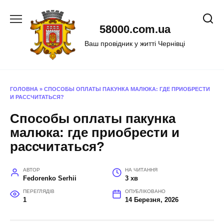
Перейти
до
58000.com.ua
вмісту
Ваш провідник у житті Чернівці
ГОЛОВНА
»
СПОСОБЫ ОПЛАТЫ ПАКУНКА МАЛЮКА: ГДЕ ПРИОБРЕСТИ
И РАССЧИТАТЬСЯ?
Способы оплаты пакунка
малюка: где приобрести и
рассчитаться?
АВТОР
НА ЧИТАННЯ
Fedorenko Serhii
3 хв
ПЕРЕГЛЯДІВ
ОПУБЛІКОВАНО
1
14 Березня, 2026