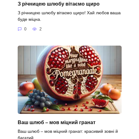
З річницею шлюбу вітаємо щиро
З річницею шлюбу вітаємо щиро! Хай любов ваша
буде міцна.
0
2
Ваш шлюб – мов міцний гранат
Ваш шлюб – мов міцний гранат: красивий зовні й
багатий