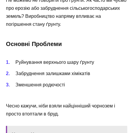
Не можемо не говорити про ґрунти. Як часто ми чуємо
про ерозію або забруднення сільськогосподарських
земель? Виробництво напряму впливає на
погіршення стану ґрунту.
Основні Проблеми
Руйнування верхнього шару ґрунту
Забруднення залишками хімікатів
Зменшення родючості
Чесно кажучи, ніби взяли найцінніший чорнозем і
просто втоптали в бруд.