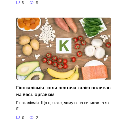
0
0
Гіпокаліємія: коли нестача калію впливає
на весь організм
Гіпокаліємія: Що це таке, чому вона виникає та як
її
0
2