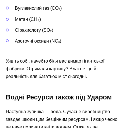
Вуглекислий газ (CO₂)
Метан (CH₄)
Сіракислоту (SO₂)
Азоточні оксиди (NOₓ)
Уявіть собі, начебто біля вас димар гігантської
фабрики. Отримали картину? Власне, це й є
реальність для багатьох міст сьогодні.
Водні Ресурси також під Ударом
Наступна зупинка — вода. Сучасне виробництво
завдає шкоди цим безцінним ресурсам. І якщо чесно,
це наче поливати квіти вогнем. Отже, як це