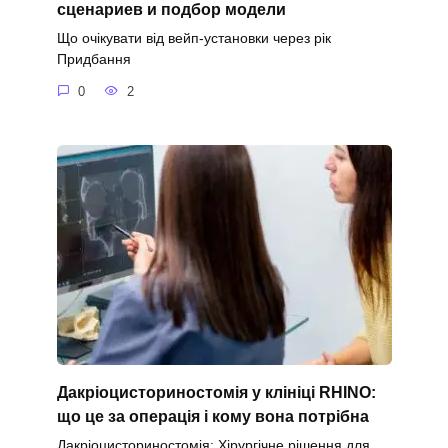
сценариев и подбор модели
Що очікувати від вейп-установки через рік
Придбання
0
2
Дакріоцисториностомія у клініці RHINO:
що це за операція і кому вона потрібна
Дакріоцисториностомія: Хірургічне рішення для