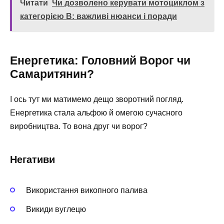
Читати
Чи дозволено керувати мотоциклом з
категорією В: важливі нюанси і поради
Енергетика: Головний Ворог чи
Самаритянин?
І ось тут ми матимемо дещо зворотний погляд.
Енергетика стала альфою й омегою сучасного
виробництва. То вона друг чи ворог?
Негативи
Використання викопного палива
Викиди вуглецю