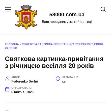
Перейти
до
58000.com.ua
вмісту
Ваш провідник у житті Чернівці
ГОЛОВНА
»
СВЯТКОВА КАРТИНКА-ПРИВІТАННЯ З РІЧНИЦЕЮ ВЕСІЛЛЯ
20 РОКІВ
Святкова картинка-привітання
з річницею весілля 20 років
АВТОР
НА ЧИТАННЯ
Fedorenko Serhii
хв
ОПУБЛІКОВАНО
6 Квітня, 2026