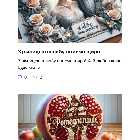
З річницею шлюбу вітаємо щиро
З річницею шлюбу вітаємо щиро! Хай любов ваша
буде міцна.
0
2