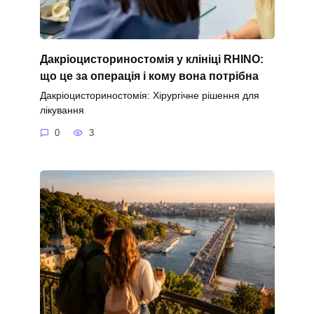
Дакріоцисториностомія у клініці RHINO:
що це за операція і кому вона потрібна
Дакріоцисториностомія: Хірургічне рішення для
лікування
0
3