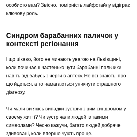
особисто вам? Звісно, помірність лайфстайлу відіграє
ключову роль.
Синдром барабанних паличок у
контексті регіонання
І що цікаво, його не минають увагою на Львівщині,
коли починаєш частенько чути барабанні пальчики
навіть від бабусь з черги в аптеку. Не всі знають, про
що йдеться, а то намагаються уникнути страшного
діагнозу.
Чи мали ви якісь випадки зустрічі з цим синдромом у
своєму житті? Чи зустрічали людей із такими
символами? Чесно кажучи, багато людей добряче
здивовані, коли вперше чують про це.