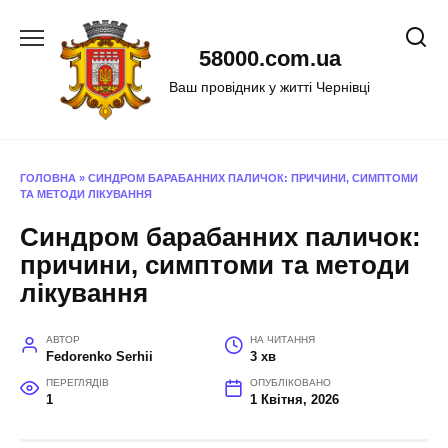
Перейти
до
58000.com.ua
вмісту
Ваш провідник у житті Чернівці
ГОЛОВНА
»
СИНДРОМ БАРАБАННИХ ПАЛИЧОК: ПРИЧИНИ, СИМПТОМИ
ТА МЕТОДИ ЛІКУВАННЯ
Синдром барабанних паличок:
причини, симптоми та методи
лікування
АВТОР
НА ЧИТАННЯ
Fedorenko Serhii
3 хв
ПЕРЕГЛЯДІВ
ОПУБЛІКОВАНО
1
1 Квітня, 2026