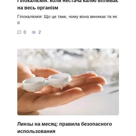
Гіпокаліємія: коли нестача калію впливає
на весь організм
Гіпокаліємія: Що це таке, чому вона виникає та як
її
0
2
Линзы на месяц: правила безопасного
использования