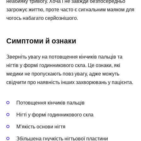
неабияку тривогу. Хоча і не завжди безпосередньо
загрожує життю, проте часто є сигнальним маяком для
чогось набагато серйознішого.
Симптоми й ознаки
Зверніть увагу на потовщення кінчиків пальців та
нігтів у формі годинникового скла. Це ознаки, які
медики не пропускають повз увагу, адже можуть
свідчити про наявність інших захворювань у пацієнта.
Потовщення кінчиків пальців
Нігті у формі годинникового скла
М’якість основи нігтя
Збільшена гнучкість нігтьової пластини