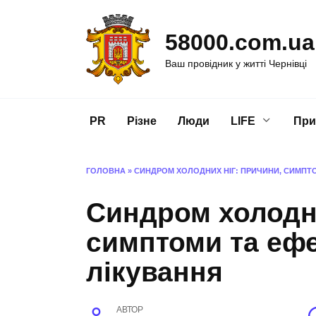
Перейти
до
58000.com.ua
вмісту
Ваш провідник у житті Чернівці
PR
Різне
Люди
LIFE
При
ГОЛОВНА
»
СИНДРОМ ХОЛОДНИХ НІГ: ПРИЧИНИ, СИМПТО
Синдром холодни
симптоми та ефе
лікування
АВТОР