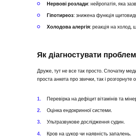
Нервові розлади
: нейропатія, яка заз
Гіпотиреоз
: знижена функція щитовидн
Холодова алергія
: реакція на холод,
Як діагностувати пробле
Друже, тут не все так просто. Спочатку мед
проста анкета про звички, так і розгорнуте 
Перевірка на дефіцит вітамінів та міне
Оцінка ендокринної системи.
Ультразвукове дослідження судин.
Кров на цукор чи наявність запалень.