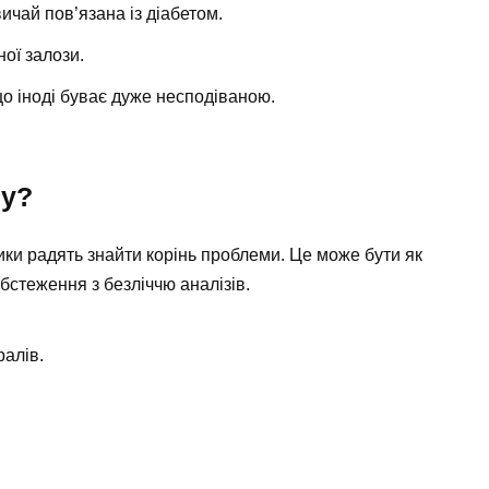
вичай пов’язана із діабетом.
ої залози.
 що іноді буває дуже несподіваною.
му?
ики радять знайти корінь проблеми. Це може бути як
обстеження з безліччю аналізів.
ралів.