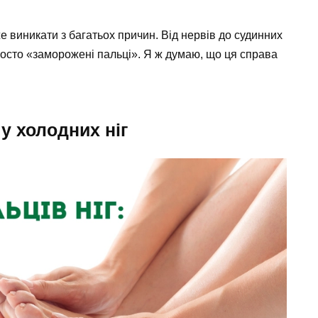
 виникати з багатьох причин. Від нервів до судинних
просто «заморожені пальці». Я ж думаю, що ця справа
у холодних ніг