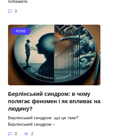
побажати
0
РІЗНЕ
Берлінський синдром: в чому
полягає феномен і як впливає на
людину?
Берлінський синдром: що це таке?
Берлінський синдром –
0
2