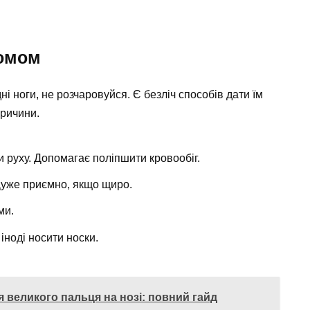
ромом
ні ноги, не розчаровуйся. Є безліч способів дати їм
причини.
охи руху. Допомагає поліпшити кровообіг.
. Дуже приємно, якщо щиро.
ми.
 іноді носити носки.
я великого пальця на нозі: повний гайд