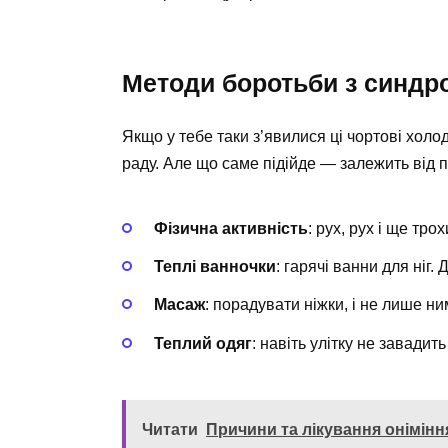
Методи боротьби з синд
Якщо у тебе таки з’явилися ці чортові холод
раду. Але що саме підійде — залежить від 
Фізична активність
: рух, рух і ще тр
Теплі ванночки
: гарячі ванни для ніг
Масаж
: порадувати ніжки, і не лише ни
Теплий одяг
: навіть улітку не завадить
Читати
Причини та лікування онімінн