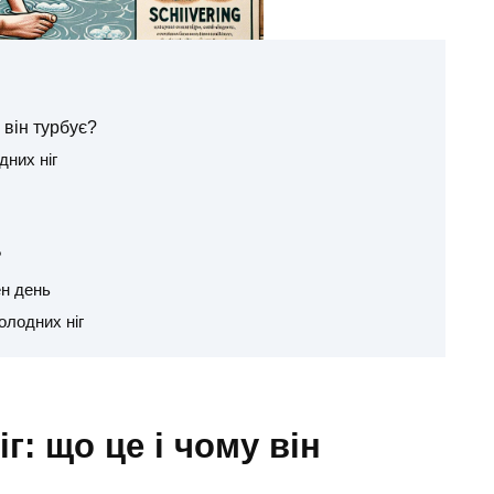
 він турбує?
них ніг
?
ен день
олодних ніг
: що це і чому він