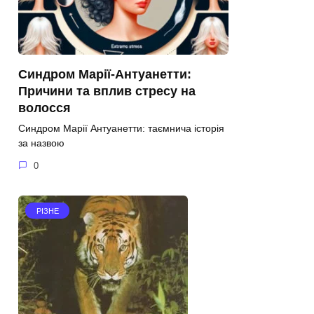
Синдром Марії-Антуанетти:
Причини та вплив стресу на
волосся
Синдром Марії Антуанетти: таємнича історія
за назвою
0
РІЗНЕ