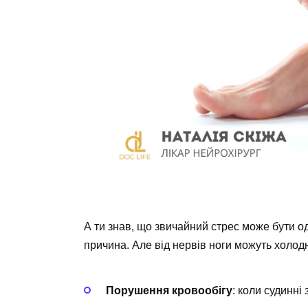
А ти знав, що звичайний стрес може бути од
причина. Але від нервів ноги можуть холод
Порушення кровообігу
: коли судинн