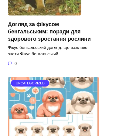
Догляд за фікусом
бенгальським: поради для
здорового зростання рослини
Фікус бенгальський догляд: що важливо
знати Фікус бенгальський
0
UNCATEGORIZED