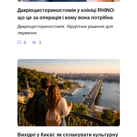
Дакріоцисториностомія у клініці RHINO:
що це за операція і кому вона потрібна
Дакріоцисториностомія: Хірургічне рішення для
лікування
0
3
Вихідні у Києві: як спланувати культурну