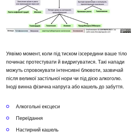
Уявімо момент, коли під тиском ізсередини ваше тіло
починає протестувати й видригуватися. Такі напади
можуть спровокувати інтенсивні блювоти, зазвичай
після великої застільної нори чи під дією алкоголю.
Іноді винна фізична напруга або кашель до забуття.
Алкогольні ексцеси
Переїдання
Настирний кашель