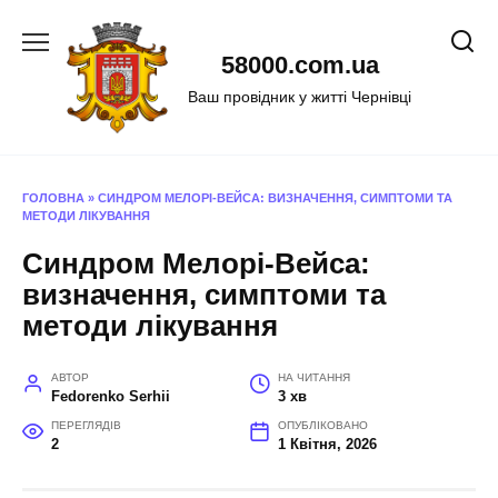
Перейти
до
58000.com.ua
вмісту
Ваш провідник у житті Чернівці
ГОЛОВНА
»
СИНДРОМ МЕЛОРІ-ВЕЙСА: ВИЗНАЧЕННЯ, СИМПТОМИ ТА
МЕТОДИ ЛІКУВАННЯ
Синдром Мелорі-Вейса:
визначення, симптоми та
методи лікування
АВТОР
НА ЧИТАННЯ
Fedorenko Serhii
3 хв
ПЕРЕГЛЯДІВ
ОПУБЛІКОВАНО
2
1 Квітня, 2026