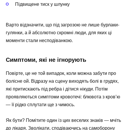
Підвищене тиск у шлунку
Варто відзначити, що під загрозою не лише бурлаки-
гулянки, а й абсолютно скромні люди, для яких ці
моменти стали несподіванкою.
Симптоми, які не ігнорують
Повірте, це не той випадок, коли можна забути про
болісне ой. Відразу на сцену виходять болі в грудях,
які притискають під ребра і дітися нікуди. Потім
проявляються симптоми кровотечі: блювота з кров’ю
— її рідко сплутати ще з чимось.
Як бути? Помітите один із цих веселих знаків — мчіть
до лікаря. Зволікати, сподіваючись на самоборону