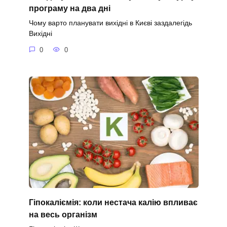
програму на два дні
Чому варто планувати вихідні в Києві заздалегідь
Вихідні
0
0
Гіпокаліємія: коли нестача калію впливає
на весь організм