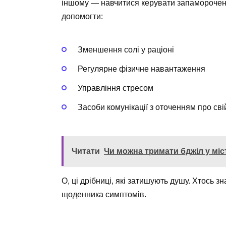
іншому — навчитися керувати запаморочення
допомогти:
Зменшення солі у раціоні
Регулярне фізичне навантаження
Управління стресом
Засоби комунікації з оточенням про сві
Читати
Чи можна тримати бджіл у міс
О, ці дрібниці, які затишують душу. Хтось з
щоденника симптомів.