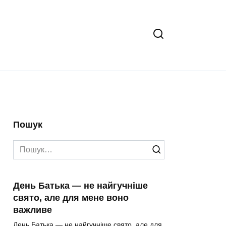
Пошук
Search
for:
День Батька — не найгучніше
свято, але для мене воно
важливе
День Батька — не найгучніше свято, але для