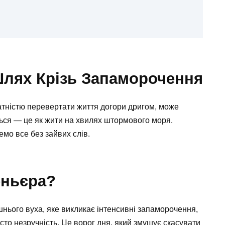
лях Крізь Запаморочення
тністю перевертати життя догори дригом, може
ється — це як жити на хвилях штормового моря.
емо все без зайвих слів.
еньєра?
ього вуха, яке викликає інтенсивні запаморочення,
осто незручність. Це ворог дня, який змушує скасувати