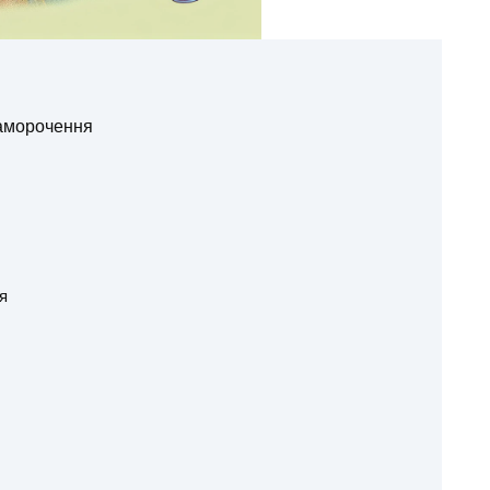
аморочення
я