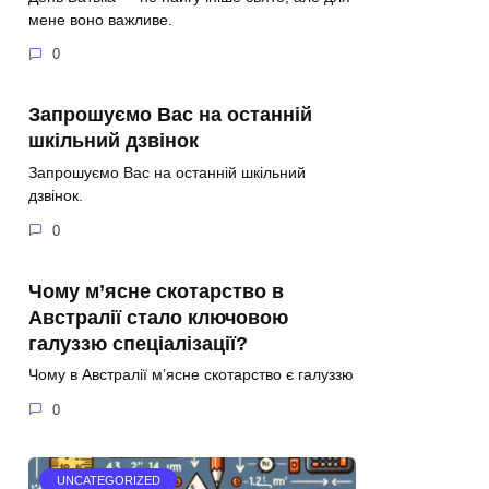
мене воно важливе.
0
Запрошуємо Вас на останній
шкільний дзвінок
Запрошуємо Вас на останній шкільний
дзвінок.
0
Чому м’ясне скотарство в
Австралії стало ключовою
галуззю спеціалізації?
Чому в Австралії м’ясне скотарство є галуззю
0
UNCATEGORIZED