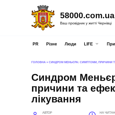
Перейти
до
58000.com.ua
вмісту
Ваш провідник у житті Чернівці
PR
Різне
Люди
LIFE
При
ГОЛОВНА
»
СИНДРОМ МЕНЬЄРА: СИМПТОМИ, ПРИЧИНИ Т
Синдром Меньєр
причини та ефек
лікування
АВТОР
НА ЧИТА