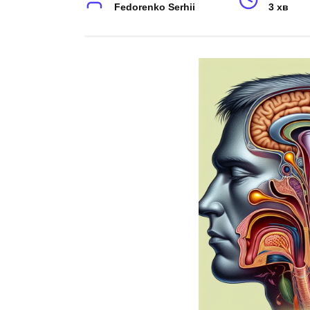
Fedorenko Serhii
3 хв