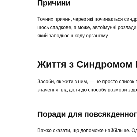
Причини
Точних причин, через які починається синд
щось спадкове, а може, автоімунні розлади
який заподіює шкоду організму.
Життя з Синдромом
Засоби, як жити з ним, — не просто список 
значення: від дієти до способу розмови з д
Поради для повсякденног
Важко сказати, що допоможе найбільше. Од