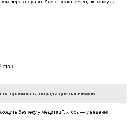
м через вправи. Але є кілька речей, які можуть
й стан
тах: правила та поради для пасічників
находить безпеку у медитації, хтось — у веденні