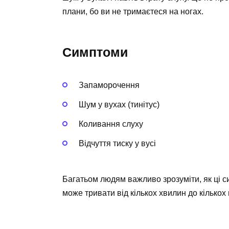
плани, бо ви не тримаєтеся на ногах.
Симптоми
Запаморочення
Шум у вухах (тинітус)
Коливання слуху
Відчуття тиску у вусі
Багатьом людям важливо зрозуміти, як ці 
може тривати від кількох хвилин до кількох 