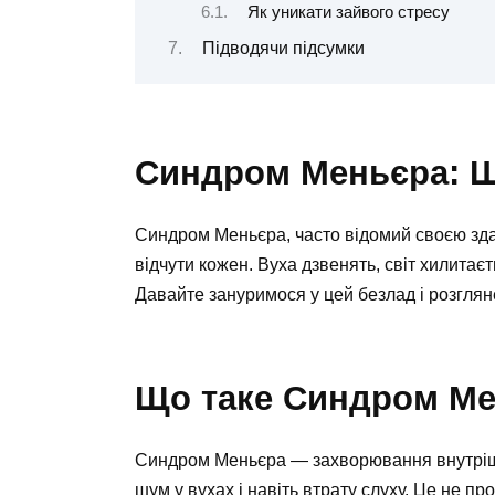
Як уникати зайвого стресу
Підводячи підсумки
Синдром Меньєра: Ш
Синдром Меньєра, часто відомий своєю зда
відчути кожен. Вуха дзвенять, світ хилита
Давайте зануримося у цей безлад і розглян
Що таке Синдром М
Синдром Меньєра — захворювання внутрішн
шум у вухах і навіть втрату слуху. Це не пр