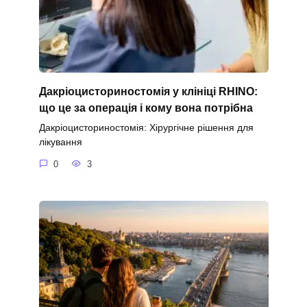
Дакріоцисториностомія у клініці RHINO:
що це за операція і кому вона потрібна
Дакріоцисториностомія: Хірургічне рішення для
лікування
0
3