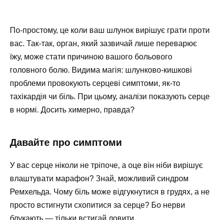
По-простому, це коли ваш шлунок вирішує грати проти
вас. Так-так, орган, який зазвичай лише переварює
їжу, може стати причиною вашого больового
головного болю. Видима магія: шлунково-кишкові
проблеми провокують серцеві симптоми, як-то
тахікардія чи біль. При цьому, аналізи показують серце
в нормі. Досить химерно, правда?
Давайте про симптоми
У вас серце ніколи не тріпоче, а оце він ніби вирішує
влаштувати марафон? Знай, можливий синдром
Ремхельда. Чому біль може відгукнутися в грудях, а не
просто встигнути схопитися за серце? Бо нерви
блукають — тільки встигай ловити.