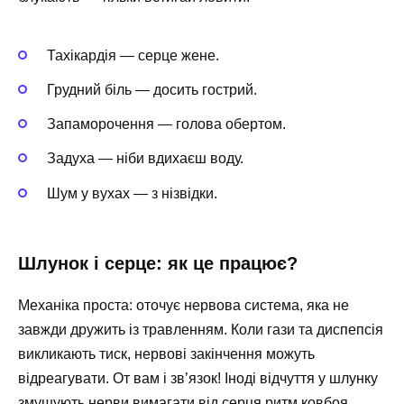
Тахікардія — серце жене.
Грудний біль — досить гострий.
Запаморочення — голова обертом.
Задуха — ніби вдихаєш воду.
Шум у вухах — з нізвідки.
Шлунок і серце: як це працює?
Механіка проста: оточує нервова система, яка не
завжди дружить із травленням. Коли гази та диспепсія
викликають тиск, нервові закінчення можуть
відреагувати. От вам і зв’язок! Іноді відчуття у шлунку
змушують нерви вимагати від серця ритм ковбоя.