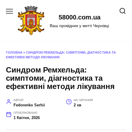
Перейти
до
58000.com.ua
вмісту
Ваш провідник у житті Чернівці
ГОЛОВНА
»
СИНДРОМ РЕМХЕЛЬДА: СИМПТОМИ, ДІАГНОСТИКА ТА
ЕФЕКТИВНІ МЕТОДИ ЛІКУВАННЯ
Синдром Ремхельда:
симптоми, діагностика та
ефективні методи лікування
АВТОР
НА ЧИТАННЯ
Fedorenko Serhii
2 хв
ОПУБЛІКОВАНО
1 Квітня, 2026