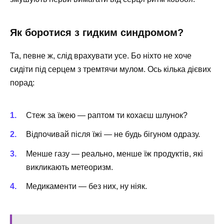
Як боротися з гидким синдромом?
Та, певне ж, слід врахувати усе. Бо ніхто не хоче
сидіти під серцем з тремтячи мулом. Ось кілька дієвих
порад:
Стеж за їжею — раптом ти кохаєш шлунок?
Відпочивай після їжі — не будь бігуном одразу.
Менше газу — реально, менше їж продуктів, які
викликають метеоризм.
Медикаменти — без них, ну ніяк.