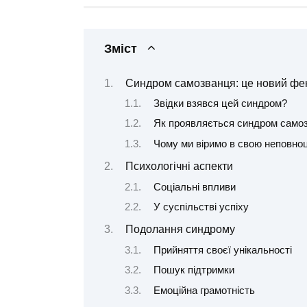
Зміст
Синдром самозванця: це новий ф
Звідки взявся цей синдром?
Як проявляється синдром само
Чому ми віримо в свою неповноц
Психологічні аспекти
Соціальні впливи
У суспільстві успіху
Подолання синдрому
Прийняття своєї унікальності
Пошук підтримки
Емоційна грамотність