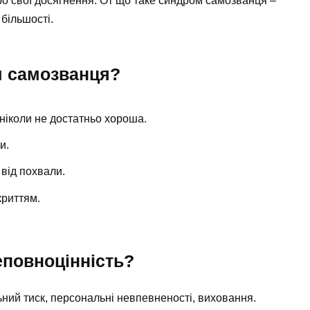
о свої досягнення. От що таке синдром самозванця –
 більшості.
м самозванця?
ніколи не достатньо хороша.
и.
 від похвали.
криттям.
еповноцінність?
ний тиск, персональні невпевненості, виховання.