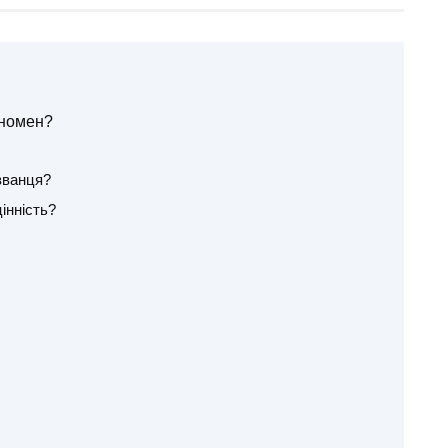
еномен?
званця?
інність?