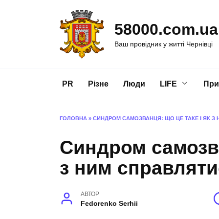
Перейти
до
58000.com.ua
вмісту
Ваш провідник у житті Чернівці
PR
Різне
Люди
LIFE
При
ГОЛОВНА
»
СИНДРОМ САМОЗВАНЦЯ: ЩО ЦЕ ТАКЕ І ЯК З
Синдром самозва
з ним справлят
АВТОР
Fedorenko Serhii