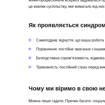
жінки-професіонали всерйоз задумалися пр
це виклик суспільству, яке вимагало від них
Як проявляється синдро
Самопідрив: відчуття, що ваша робота 
Порівняння: постійне змагання з іншим
Безпідставна сором’язливість: відмова
Тривожність: постійний страх перед ви
Чому ми віримо в свою н
Можна лише гадати. Причин багато: соціаль