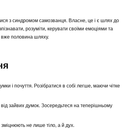
ися з синдромом самозванця. Власне, це і є шлях до
зпізнавати, розуміти, керувати своїми емоціями та
е вже половина шляху.
ня
умки і почуття. Розібратися в собі легше, маючи чітке
 від зайвих думок. Зосередьтеся на теперішньому
зміцнюють не лише тіло, а й дух.