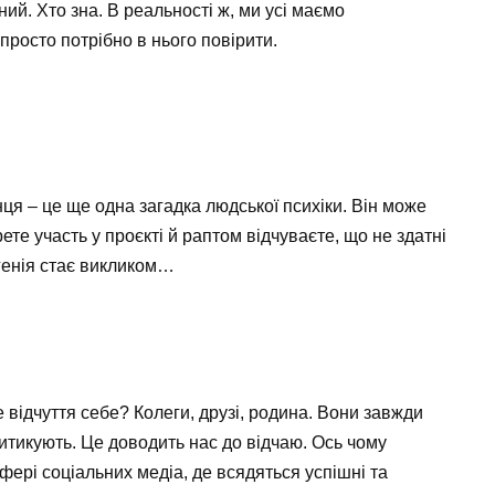
й. Хто зна. В реальності ж, ми усі маємо
просто потрібно в нього повірити.
и
ця – це ще одна загадка людської психіки. Він може
те участь у проєкті й раптом відчуваєте, що не здатні
генія стає викликом…
відчуття себе? Колеги, друзі, родина. Вони завжди
критикують. Це доводить нас до відчаю. Ось чому
ері соціальних медіа, де всядяться успішні та