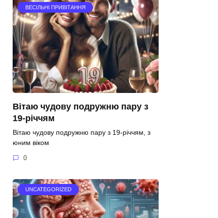
ВЕСІЛЬНІ ПРИВІТАННЯ
Вітаю чудову подружню пару з
19-річчям
Вітаю чудову подружню пару з 19-річчям, з
юним віком
0
UNCATEGORIZED